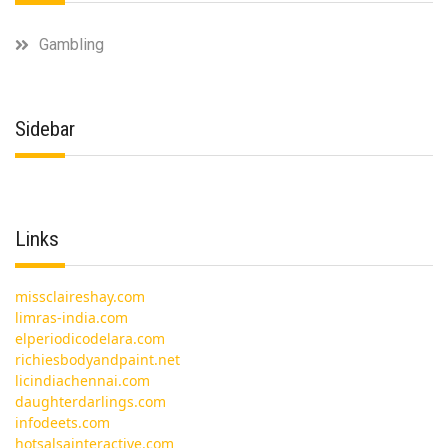
Gambling
Sidebar
Links
missclaireshay.com
limras-india.com
elperiodicodelara.com
richiesbodyandpaint.net
licindiachennai.com
daughterdarlings.com
infodeets.com
hotsalsainteractive.com