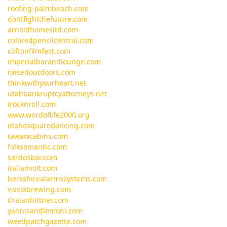
roofing-palmbeach.com
dontfightthefuture.com
arnoldhomesltd.com
coloredpencilcentral.com
cliftonfilmfest.com
imperialbarandlounge.com
raisedoutdoors.com
thinkwithyourheart.net
utahbankruptcyattorneys.net
irocknroll.com
www.wordoflife2000.org
idahosquaredancing.com
tawawcabins.com
folksemantic.com
sardosbar.com
italianvolt.com
berkshirealarmssystems.com
vizslabrewing.com
dralanbittner.com
yannisandlemoni.com
weedpatchgazette.com