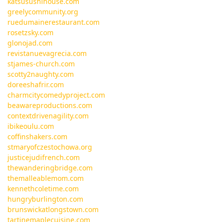
katsusushihouse.com
greelycommunity.org
ruedumainerestaurant.com
rosetzsky.com
glonojad.com
revistanuevagrecia.com
stjames-church.com
scotty2naughty.com
doreeshafrir.com
charmcitycomedyproject.com
beawareproductions.com
contextdrivenagility.com
ibikeoulu.com
coffinshakers.com
stmaryofczestochowa.org
justicejudifrench.com
thewanderingbridge.com
themalleablemom.com
kennethcoletime.com
hungryburlington.com
brunswickatlongstown.com
tartinemaplecuisine.com