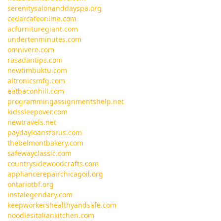
serenitysalonanddayspa.org
cedarcafeonline.com
acfurnituregiant.com
undertenminutes.com
omnivere.com
rasadantips.com
newtimbuktu.com
altronicsmfg.com
eatbaconhill.com
programmingassignmentshelp.net
kidssleepover.com
newtravels.net
paydayloansforus.com
thebelmontbakery.com
safewayclassic.com
countrysidewoodcrafts.com
appliancerepairchicagoil.org
ontariotbf.org
instalegendary.com
keepworkershealthyandsafe.com
noodlesitaliankitchen.com