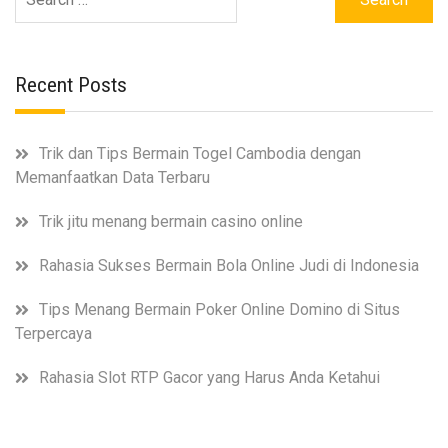
for:
Recent Posts
Trik dan Tips Bermain Togel Cambodia dengan
Memanfaatkan Data Terbaru
Trik jitu menang bermain casino online
Rahasia Sukses Bermain Bola Online Judi di Indonesia
Tips Menang Bermain Poker Online Domino di Situs
Terpercaya
Rahasia Slot RTP Gacor yang Harus Anda Ketahui