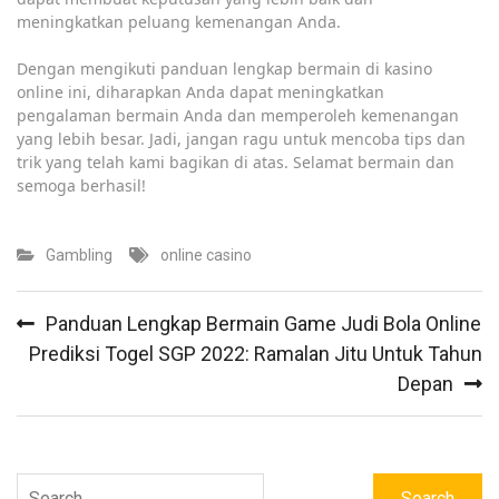
meningkatkan peluang kemenangan Anda.
Dengan mengikuti panduan lengkap bermain di kasino
online ini, diharapkan Anda dapat meningkatkan
pengalaman bermain Anda dan memperoleh kemenangan
yang lebih besar. Jadi, jangan ragu untuk mencoba tips dan
trik yang telah kami bagikan di atas. Selamat bermain dan
semoga berhasil!
Gambling
online casino
Post
Panduan Lengkap Bermain Game Judi Bola Online
navigation
Prediksi Togel SGP 2022: Ramalan Jitu Untuk Tahun
Depan
Search