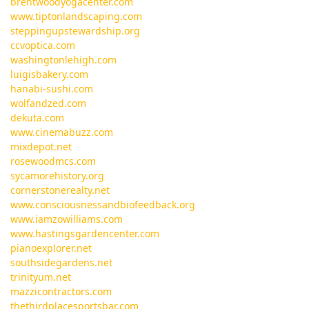
brentwoodyogacenter.com
www.tiptonlandscaping.com
steppingupstewardship.org
ccvoptica.com
washingtonlehigh.com
luigisbakery.com
hanabi-sushi.com
wolfandzed.com
dekuta.com
www.cinemabuzz.com
mixdepot.net
rosewoodmcs.com
sycamorehistory.org
cornerstonerealty.net
www.consciousnessandbiofeedback.org
www.iamzowilliams.com
www.hastingsgardencenter.com
pianoexplorer.net
southsidegardens.net
trinityum.net
mazzicontractors.com
thethirdplacesportsbar.com