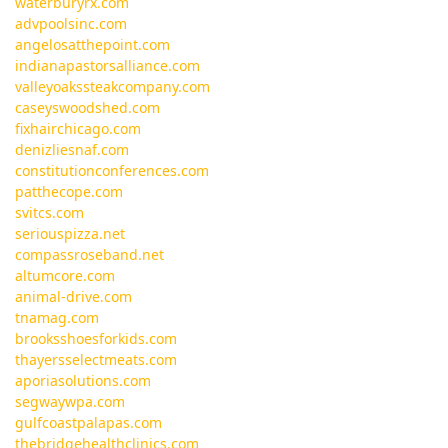
waterburyrx.com
advpoolsinc.com
angelosatthepoint.com
indianapastorsalliance.com
valleyoakssteakcompany.com
caseyswoodshed.com
fixhairchicago.com
denizliesnaf.com
constitutionconferences.com
patthecope.com
svitcs.com
seriouspizza.net
compassroseband.net
altumcore.com
animal-drive.com
tnamag.com
brooksshoesforkids.com
thayersselectmeats.com
aporiasolutions.com
segwaywpa.com
gulfcoastpalapas.com
thebridgehealthclinics.com