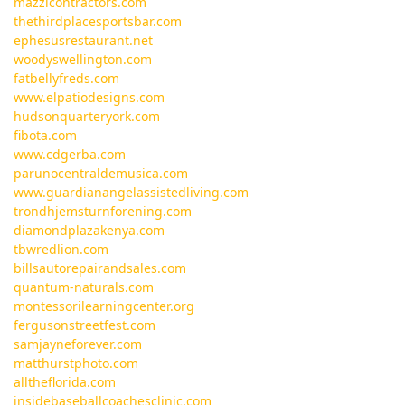
mazzicontractors.com
thethirdplacesportsbar.com
ephesusrestaurant.net
woodyswellington.com
fatbellyfreds.com
www.elpatiodesigns.com
hudsonquarteryork.com
fibota.com
www.cdgerba.com
parunocentraldemusica.com
www.guardianangelassistedliving.com
trondhjemsturnforening.com
diamondplazakenya.com
tbwredlion.com
billsautorepairandsales.com
quantum-naturals.com
montessorilearningcenter.org
fergusonstreetfest.com
samjayneforever.com
matthurstphoto.com
alltheflorida.com
insidebaseballcoachesclinic.com