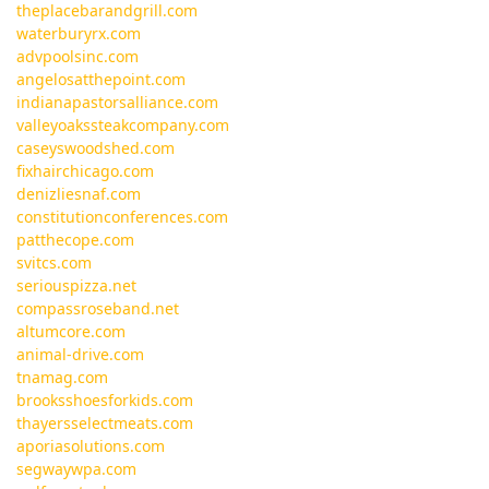
theplacebarandgrill.com
waterburyrx.com
advpoolsinc.com
angelosatthepoint.com
indianapastorsalliance.com
valleyoakssteakcompany.com
caseyswoodshed.com
fixhairchicago.com
denizliesnaf.com
constitutionconferences.com
patthecope.com
svitcs.com
seriouspizza.net
compassroseband.net
altumcore.com
animal-drive.com
tnamag.com
brooksshoesforkids.com
thayersselectmeats.com
aporiasolutions.com
segwaywpa.com