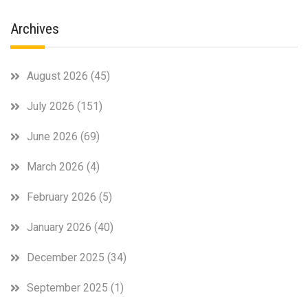
Archives
August 2026
(45)
July 2026
(151)
June 2026
(69)
March 2026
(4)
February 2026
(5)
January 2026
(40)
December 2025
(34)
September 2025
(1)