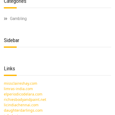
Categories
Gambling
Sidebar
Links
missclaireshay.com
limras-india.com
elperiodicodelara.com
richiesbodyandpaint.net
licindiachennai.com
daughterdarlings.com