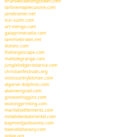
brunswickatlongstown.com
tartinemaplecuisine.com
janekramer.net
nizi-sushi.com
art-mengo.com
gaiaprimeradio.com
tammiebrown.net
dutonc.com
thelongescape.com
mattolegrange.com
junglelodgecostarica.com
christianfestivals.org
visitcountrykitchen.com
algarve-dolphins.com
alanveingrad.com
ginosonhiggins.com
wutungprinting.com
maritalsettlements.com
milwbikeskaterental.com
baymontjacksonms.com
townofaltonany.com
pglax.org