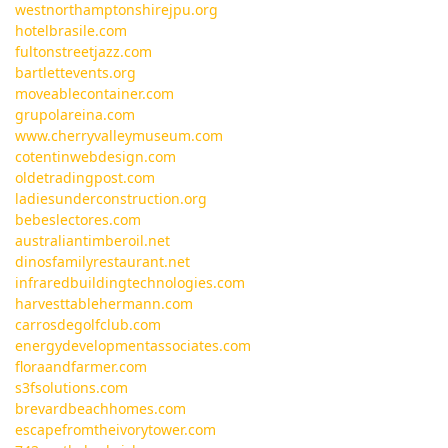
westnorthamptonshirejpu.org
hotelbrasile.com
fultonstreetjazz.com
bartlettevents.org
moveablecontainer.com
grupolareina.com
www.cherryvalleymuseum.com
cotentinwebdesign.com
oldetradingpost.com
ladiesunderconstruction.org
bebeslectores.com
australiantimberoil.net
dinosfamilyrestaurant.net
infraredbuildingtechnologies.com
harvesttablehermann.com
carrosdegolfclub.com
energydevelopmentassociates.com
floraandfarmer.com
s3fsolutions.com
brevardbeachhomes.com
escapefromtheivorytower.com