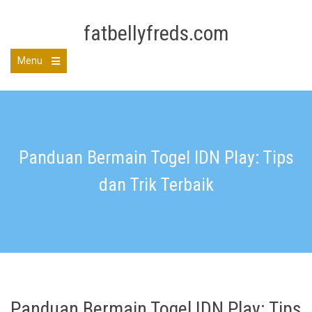
Skip
to
fatbellyfreds.com
content
Menu
Open
the
main
menu
Panduan Bermain Togel IDN Play: Tips
dan Trik Terbaik
Panduan Bermain Togel IDN Play: Tips