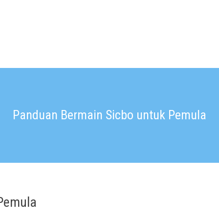
Panduan Bermain Sicbo untuk Pemula
 Pemula