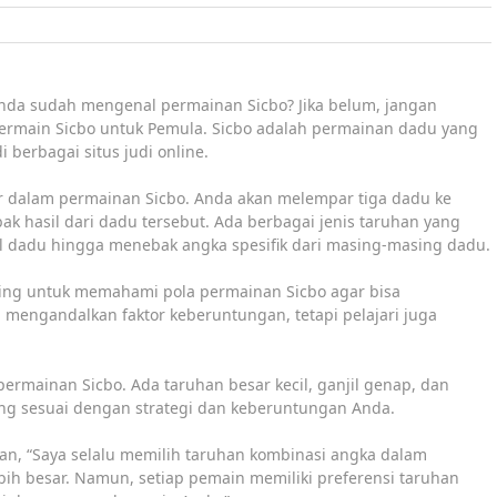
Anda sudah mengenal permainan Sicbo? Jika belum, jangan
ermain Sicbo untuk Pemula. Sicbo adalah permainan dadu yang
i berbagai situs judi online.
 dalam permainan Sicbo. Anda akan melempar tiga dadu ke
hasil dari dadu tersebut. Ada berbagai jenis taruhan yang
al dadu hingga menebak angka spesifik dari masing-masing dadu.
nting untuk memahami pola permainan Sicbo agar bisa
engandalkan faktor keberuntungan, tetapi pelajari juga
ermainan Sicbo. Ada taruhan besar kecil, ganjil genap, dan
yang sesuai dengan strategi dan keberuntungan Anda.
n, “Saya selalu memilih taruhan kombinasi angka dalam
ih besar. Namun, setiap pemain memiliki preferensi taruhan