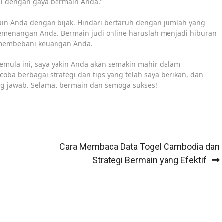
uai dengan gaya bermain Anda.”
ain Anda dengan bijak. Hindari bertaruh dengan jumlah yang
 kemenangan Anda. Bermain judi online haruslah menjadi hiburan
membebani keuangan Anda.
mula ini, saya yakin Anda akan semakin mahir dalam
ba berbagai strategi dan tips yang telah saya berikan, dan
ng jawab. Selamat bermain dan semoga sukses!
Cara Membaca Data Togel Cambodia dan
Strategi Bermain yang Efektif