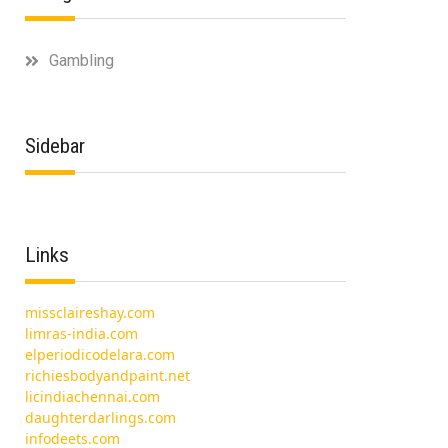
Gambling
Sidebar
Links
missclaireshay.com
limras-india.com
elperiodicodelara.com
richiesbodyandpaint.net
licindiachennai.com
daughterdarlings.com
infodeets.com