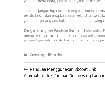
yang berbeda-beda, jadi pilihlah yang paling ses
Terakhir, jangan lupa untuk mengatur modal berm
terlalu besar dan tetapkan batas kekalahan serta
yang menyenangkan, bukan menjadi beban yang 
Dengan mengikuti Panduan Bermain Sicbo untuk Pe
memainkan permainan ini. Jangan ragu untuk menco
jangan lupa untuk selalu bermain dengan tanggu
Gambling
sicbo
Post
Panduan Menggunakan Sbobet Link
navigation
Alternatif untuk Taruhan Online yang Lancar