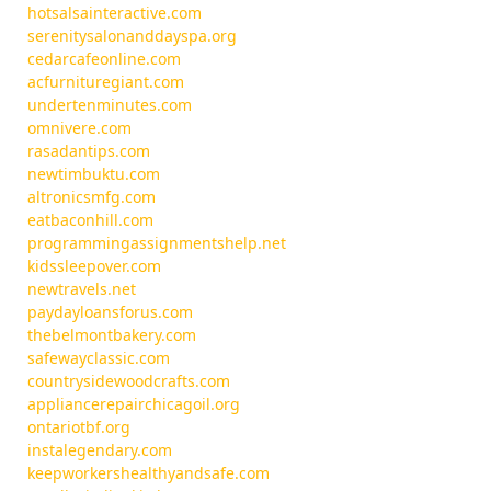
hotsalsainteractive.com
serenitysalonanddayspa.org
cedarcafeonline.com
acfurnituregiant.com
undertenminutes.com
omnivere.com
rasadantips.com
newtimbuktu.com
altronicsmfg.com
eatbaconhill.com
programmingassignmentshelp.net
kidssleepover.com
newtravels.net
paydayloansforus.com
thebelmontbakery.com
safewayclassic.com
countrysidewoodcrafts.com
appliancerepairchicagoil.org
ontariotbf.org
instalegendary.com
keepworkershealthyandsafe.com