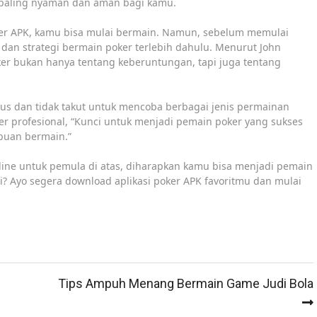
 paling nyaman dan aman bagi kamu.
oker APK, kamu bisa mulai bermain. Namun, sebelum memulai
dan strategi bermain poker terlebih dahulu. Menurut John
oker bukan hanya tentang keberuntungan, tapi juga tentang
erus dan tidak takut untuk mencoba berbagai jenis permainan
er profesional, “Kunci untuk menjadi pemain poker yang sukses
puan bermain.”
ine untuk pemula di atas, diharapkan kamu bisa menjadi pemain
i? Ayo segera download aplikasi poker APK favoritmu dan mulai
Tips Ampuh Menang Bermain Game Judi Bola