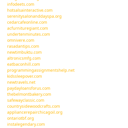
infodeets.com
hotsalsainteractive.com
serenitysalonanddayspa.org
cedarcafeonline.com
acfurnituregiant.com
undertenminutes.com
omnivere.com
rasadantips.com
newtimbuktu.com
altronicsmfg.com
eatbaconhill.com
programmingassignmentshelp.net
kidssleepover.com
newtravels.net
paydayloansforus.com
thebelmontbakery.com
safewayclassic.com
countrysidewoodcrafts.com
appliancerepairchicagoil.org
ontariotbf.org
instalegendary.com