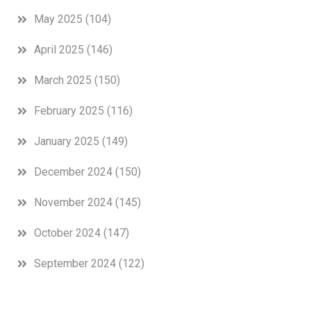
May 2025
(104)
April 2025
(146)
March 2025
(150)
February 2025
(116)
January 2025
(149)
December 2024
(150)
November 2024
(145)
October 2024
(147)
September 2024
(122)