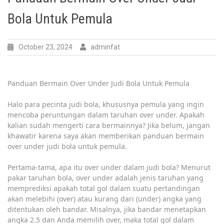
Bola Untuk Pemula
October 23, 2024
adminfat
Panduan Bermain Over Under Judi Bola Untuk Pemula
Halo para pecinta judi bola, khususnya pemula yang ingin
mencoba peruntungan dalam taruhan over under. Apakah
kalian sudah mengerti cara bermainnya? Jika belum, jangan
khawatir karena saya akan memberikan panduan bermain
over under judi bola untuk pemula.
Pertama-tama, apa itu over under dalam judi bola? Menurut
pakar taruhan bola, over under adalah jenis taruhan yang
memprediksi apakah total gol dalam suatu pertandingan
akan melebihi (over) atau kurang dari (under) angka yang
ditentukan oleh bandar. Misalnya, jika bandar menetapkan
angka 2.5 dan Anda memilih over, maka total gol dalam