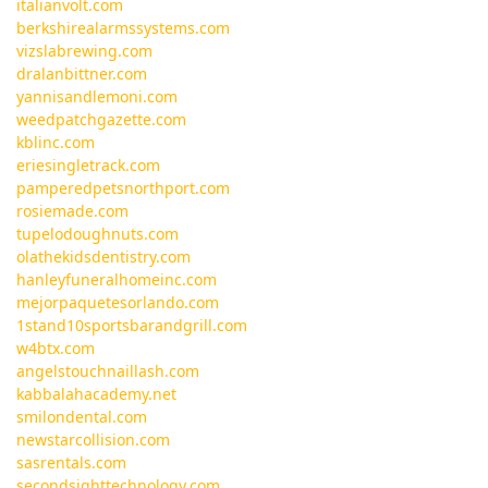
italianvolt.com
berkshirealarmssystems.com
vizslabrewing.com
dralanbittner.com
yannisandlemoni.com
weedpatchgazette.com
kblinc.com
eriesingletrack.com
pamperedpetsnorthport.com
rosiemade.com
tupelodoughnuts.com
olathekidsdentistry.com
hanleyfuneralhomeinc.com
mejorpaquetesorlando.com
1stand10sportsbarandgrill.com
w4btx.com
angelstouchnaillash.com
kabbalahacademy.net
smilondental.com
newstarcollision.com
sasrentals.com
secondsighttechnology.com