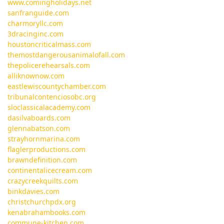
www.comingholidays.net
sanfranguide.com
charmoryllc.com
3dracinginc.com
houstoncriticalmass.com
themostdangerousanimalofall.com
thepolicerehearsals.com
alliknownow.com
eastlewiscountychamber.com
tribunalcontenciosobc.org
sloclassicalacademy.com
dasilvaboards.com
glennabatson.com
strayhornmarina.com
flaglerproductions.com
brawndefinition.com
continentalicecream.com
crazycreekquilts.com
binkdavies.com
christchurchpdx.org
kenabrahambooks.com
commune-kitchen.com