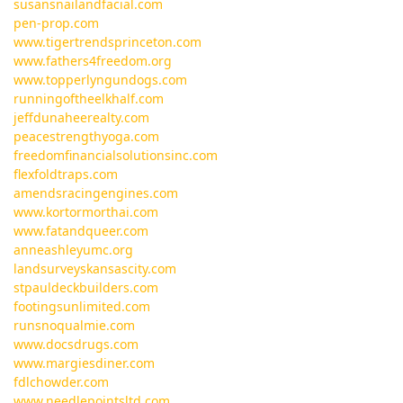
susansnailandfacial.com
pen-prop.com
www.tigertrendsprinceton.com
www.fathers4freedom.org
www.topperlyngundogs.com
runningoftheelkhalf.com
jeffdunaheerealty.com
peacestrengthyoga.com
freedomfinancialsolutionsinc.com
flexfoldtraps.com
amendsracingengines.com
www.kortormorthai.com
www.fatandqueer.com
anneashleyumc.org
landsurveyskansascity.com
stpauldeckbuilders.com
footingsunlimited.com
runsnoqualmie.com
www.docsdrugs.com
www.margiesdiner.com
fdlchowder.com
www.needlepointsltd.com