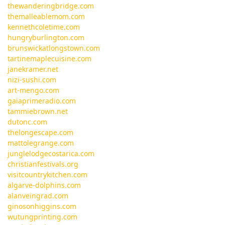
thewanderingbridge.com
themalleablemom.com
kennethcoletime.com
hungryburlington.com
brunswickatlongstown.com
tartinemaplecuisine.com
janekramer.net
nizi-sushi.com
art-mengo.com
gaiaprimeradio.com
tammiebrown.net
dutonc.com
thelongescape.com
mattolegrange.com
junglelodgecostarica.com
christianfestivals.org
visitcountrykitchen.com
algarve-dolphins.com
alanveingrad.com
ginosonhiggins.com
wutungprinting.com