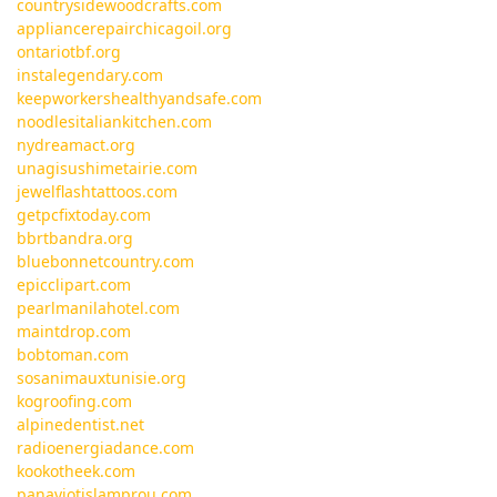
countrysidewoodcrafts.com
appliancerepairchicagoil.org
ontariotbf.org
instalegendary.com
keepworkershealthyandsafe.com
noodlesitaliankitchen.com
nydreamact.org
unagisushimetairie.com
jewelflashtattoos.com
getpcfixtoday.com
bbrtbandra.org
bluebonnetcountry.com
epicclipart.com
pearlmanilahotel.com
maintdrop.com
bobtoman.com
sosanimauxtunisie.org
kogroofing.com
alpinedentist.net
radioenergiadance.com
kookotheek.com
panayiotislamprou.com