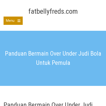
Skip
to
fatbellyfreds.com
content
Menu
Open
the
main
menu
Panduan Bermain Over Under Judi Bola
Untuk Pemula
Panduan Bermain Over Under Judi