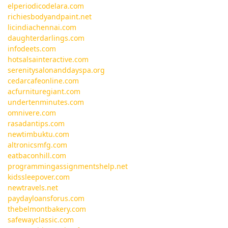
elperiodicodelara.com
richiesbodyandpaint.net
licindiachennai.com
daughterdarlings.com
infodeets.com
hotsalsainteractive.com
serenitysalonanddayspa.org
cedarcafeonline.com
acfurnituregiant.com
undertenminutes.com
omnivere.com
rasadantips.com
newtimbuktu.com
altronicsmfg.com
eatbaconhill.com
programmingassignmentshelp.net
kidssleepover.com
newtravels.net
paydayloansforus.com
thebelmontbakery.com
safewayclassic.com