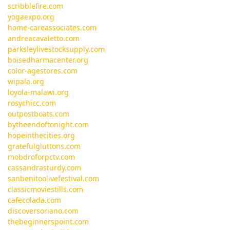
scribblefire.com
yogaexpo.org
home-careassociates.com
andreacavaletto.com
parksleylivestocksupply.com
boisedharmacenter.org
color-agestores.com
wipala.org
loyola-malawi.org
rosychicc.com
outpostboats.com
bytheendoftonight.com
hopeinthecities.org
gratefulgluttons.com
mobdroforpctv.com
cassandrasturdy.com
sanbenitoolivefestival.com
classicmoviestills.com
cafecolada.com
discoversoriano.com
thebeginnerspoint.com