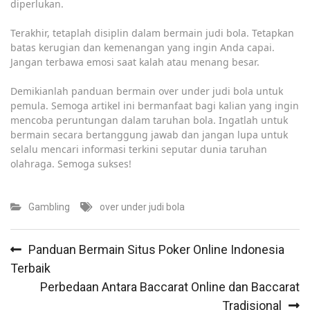
diperlukan.
Terakhir, tetaplah disiplin dalam bermain judi bola. Tetapkan
batas kerugian dan kemenangan yang ingin Anda capai.
Jangan terbawa emosi saat kalah atau menang besar.
Demikianlah panduan bermain over under judi bola untuk
pemula. Semoga artikel ini bermanfaat bagi kalian yang ingin
mencoba peruntungan dalam taruhan bola. Ingatlah untuk
bermain secara bertanggung jawab dan jangan lupa untuk
selalu mencari informasi terkini seputar dunia taruhan
olahraga. Semoga sukses!
Gambling
over under judi bola
Post
Panduan Bermain Situs Poker Online Indonesia
navigation
Terbaik
Perbedaan Antara Baccarat Online dan Baccarat
Tradisional