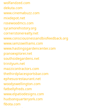
wolfandzed.com
dekuta.com
www.cinemabuzz.com
mixdepot.net
rosewoodmcs.com
sycamorehistory.org
cornerstonerealty.net
www.consciousnessandbiofeedback.org
www.iamzowilliams.com
www.hastingsgardencenter.com
pianoexplorer.net
southsidegardens.net
trinityum.net
mazzicontractors.com
thethirdplacesportsbar.com
ephesusrestaurant.net
woodyswellington.com
fatbellyfreds.com
www.elpatiodesigns.com
hudsonquarteryork.com
fibota.com