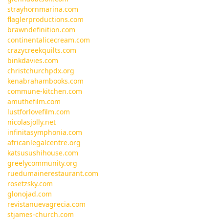
strayhornmarina.com
flaglerproductions.com
brawndefinition.com
continentalicecream.com
crazycreekquilts.com
binkdavies.com
christchurchpdx.org
kenabrahambooks.com
commune-kitchen.com
amuthefilm.com
lustforlovefilm.com
nicolasjolly.net
infinitasymphonia.com
africanlegalcentre.org
katsusushihouse.com
greelycommunity.org
ruedumainerestaurant.com
rosetzsky.com
glonojad.com
revistanuevagrecia.com
stjames-church.com