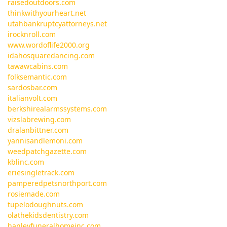
raisedoutdoors.com
thinkwithyourheart.net
utahbankruptcyattorneys.net
irocknroll.com
www.wordoflife2000.org
idahosquaredancing.com
tawawcabins.com
folksemantic.com
sardosbar.com
italianvolt.com
berkshirealarmssystems.com
vizslabrewing.com
dralanbittner.com
yannisandlemoni.com
weedpatchgazette.com
kblinc.com
eriesingletrack.com
pamperedpetsnorthport.com
rosiemade.com
tupelodoughnuts.com
olathekidsdentistry.com
hanleyfuneralhomeinc.com