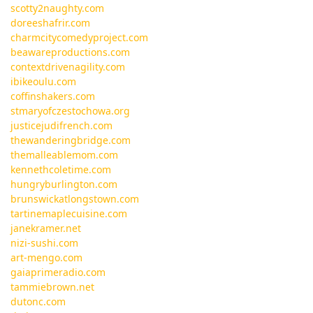
scotty2naughty.com
doreeshafrir.com
charmcitycomedyproject.com
beawareproductions.com
contextdrivenagility.com
ibikeoulu.com
coffinshakers.com
stmaryofczestochowa.org
justicejudifrench.com
thewanderingbridge.com
themalleablemom.com
kennethcoletime.com
hungryburlington.com
brunswickatlongstown.com
tartinemaplecuisine.com
janekramer.net
nizi-sushi.com
art-mengo.com
gaiaprimeradio.com
tammiebrown.net
dutonc.com