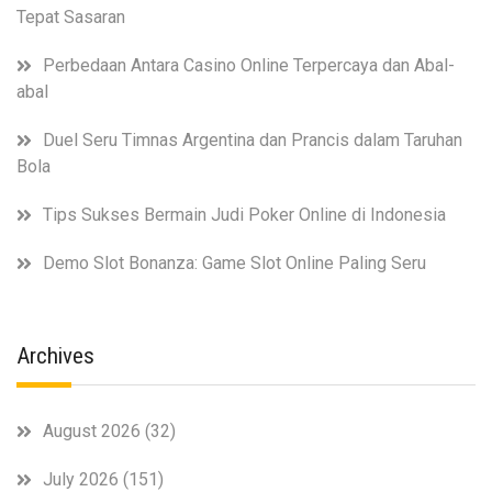
Tepat Sasaran
Perbedaan Antara Casino Online Terpercaya dan Abal-
abal
Duel Seru Timnas Argentina dan Prancis dalam Taruhan
Bola
Tips Sukses Bermain Judi Poker Online di Indonesia
Demo Slot Bonanza: Game Slot Online Paling Seru
Archives
August 2026
(32)
July 2026
(151)