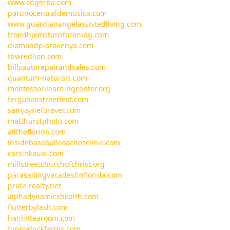
www.cdgerba.com
parunocentraldemusica.com
www.guardianangelassistedliving.com
trondhjemsturnforening.com
diamondplazakenya.com
tbwredlion.com
billsautorepairandsales.com
quantum-naturals.com
montessorilearningcenter.org
fergusonstreetfest.com
samjayneforever.com
matthurstphoto.com
alltheflorida.com
insidebaseballcoachesclinic.com
carsinkauai.com
millstreetchurchofchrist.org
parasailingvacadestinflorida.com
pride-realty.net
alphadynamicshealth.com
flutterbylash.com
hanlintearoom.com
funnyduckfarms.com