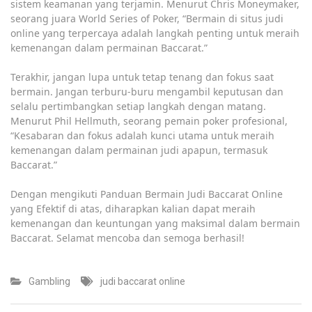
sistem keamanan yang terjamin. Menurut Chris Moneymaker,
seorang juara World Series of Poker, “Bermain di situs judi
online yang terpercaya adalah langkah penting untuk meraih
kemenangan dalam permainan Baccarat.”
Terakhir, jangan lupa untuk tetap tenang dan fokus saat
bermain. Jangan terburu-buru mengambil keputusan dan
selalu pertimbangkan setiap langkah dengan matang.
Menurut Phil Hellmuth, seorang pemain poker profesional,
“Kesabaran dan fokus adalah kunci utama untuk meraih
kemenangan dalam permainan judi apapun, termasuk
Baccarat.”
Dengan mengikuti Panduan Bermain Judi Baccarat Online
yang Efektif di atas, diharapkan kalian dapat meraih
kemenangan dan keuntungan yang maksimal dalam bermain
Baccarat. Selamat mencoba dan semoga berhasil!
Gambling
judi baccarat online