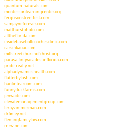
quantum-naturals.com
montessorilearningcenter.org
fergusonstreetfest.com
samjayneforever.com
matthurstphoto.com
alltheflorida.com
insidebaseballcoachesclinic.com
carsinkauai.com
millstreetchurchofchrist.org
parasailingvacadestinflorida.com
pride-realty.net
alphadynamicshealth.com
flutterbylash.com
hanlintearoom.com
funnyduckfarms.com
jenwaite.com
elevatemanagementgroup.com
leroyzimmerman.com
drfinley.net
flemingfamilylaw.com
rnrwine.com