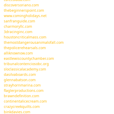
discoversoriano.com
thebeginnerspoint.com
www.comingholidays.net
sanfranguide.com
charmoryllc.com
3dracinginc.com
houstoncriticalmass.com
themostdangerousanimalofall.com
thepolicerehearsals.com
alliknownow.com
eastlewiscountychamber.com
tribunalcontenciosobc.org
sloclassicalacademy.com
dasilvaboards.com
glennabatson.com
strayhornmarina.com
flaglerproductions.com
brawndefinition.com
continentalicecream.com
crazycreekquilts.com
binkdavies.com