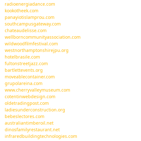
radioenergiadance.com
kookotheek.com
panayiotislamprou.com
southcampusgateway.com
chateaudelisse.com
wellborncommunityassociation.com
wildwoodfilmfestival.com
westnorthamptonshirejpu.org
hotelbrasile.com
fultonstreetjazz.com
bartlettevents.org
moveablecontainer.com
grupolareina.com
www.cherryvalleymuseum.com
cotentinwebdesign.com
oldetradingpost.com
ladiesunderconstruction.org
bebeslectores.com
australiantimberoil.net
dinosfamilyrestaurant.net
infraredbuildingtechnologies.com