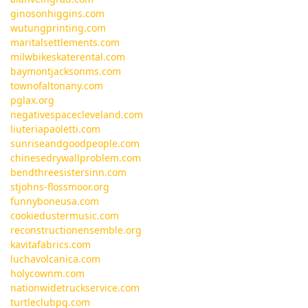
ginosonhiggins.com
wutungprinting.com
maritalsettlements.com
milwbikeskaterental.com
baymontjacksonms.com
townofaltonany.com
pglax.org
negativespacecleveland.com
liuteriapaoletti.com
sunriseandgoodpeople.com
chinesedrywallproblem.com
bendthreesistersinn.com
stjohns-flossmoor.org
funnyboneusa.com
cookiedustermusic.com
reconstructionensemble.org
kavitafabrics.com
luchavolcanica.com
holycownm.com
nationwidetruckservice.com
turtleclubpg.com