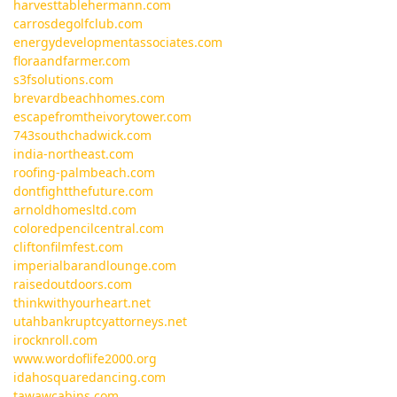
harvesttablehermann.com
carrosdegolfclub.com
energydevelopmentassociates.com
floraandfarmer.com
s3fsolutions.com
brevardbeachhomes.com
escapefromtheivorytower.com
743southchadwick.com
india-northeast.com
roofing-palmbeach.com
dontfightthefuture.com
arnoldhomesltd.com
coloredpencilcentral.com
cliftonfilmfest.com
imperialbarandlounge.com
raisedoutdoors.com
thinkwithyourheart.net
utahbankruptcyattorneys.net
irocknroll.com
www.wordoflife2000.org
idahosquaredancing.com
tawawcabins.com