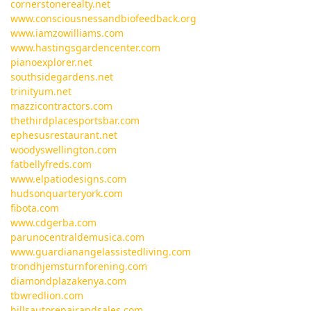
cornerstonerealty.net
www.consciousnessandbiofeedback.org
www.iamzowilliams.com
www.hastingsgardencenter.com
pianoexplorer.net
southsidegardens.net
trinityum.net
mazzicontractors.com
thethirdplacesportsbar.com
ephesusrestaurant.net
woodyswellington.com
fatbellyfreds.com
www.elpatiodesigns.com
hudsonquarteryork.com
fibota.com
www.cdgerba.com
parunocentraldemusica.com
www.guardianangelassistedliving.com
trondhjemsturnforening.com
diamondplazakenya.com
tbwredlion.com
billsautorepairandsales.com