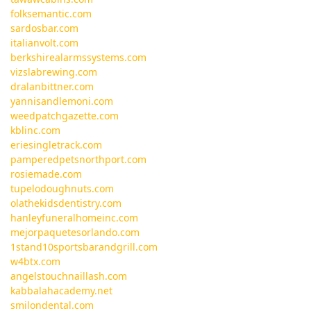
folksemantic.com
sardosbar.com
italianvolt.com
berkshirealarmssystems.com
vizslabrewing.com
dralanbittner.com
yannisandlemoni.com
weedpatchgazette.com
kblinc.com
eriesingletrack.com
pamperedpetsnorthport.com
rosiemade.com
tupelodoughnuts.com
olathekidsdentistry.com
hanleyfuneralhomeinc.com
mejorpaquetesorlando.com
1stand10sportsbarandgrill.com
w4btx.com
angelstouchnaillash.com
kabbalahacademy.net
smilondental.com