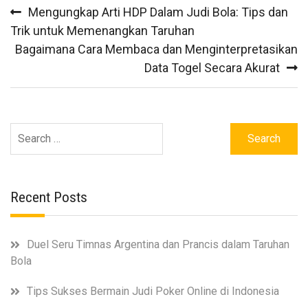
Post
Mengungkap Arti HDP Dalam Judi Bola: Tips dan
navigation
Trik untuk Memenangkan Taruhan
Bagaimana Cara Membaca dan Menginterpretasikan
Data Togel Secara Akurat
Search
for:
Recent Posts
Duel Seru Timnas Argentina dan Prancis dalam Taruhan
Bola
Tips Sukses Bermain Judi Poker Online di Indonesia