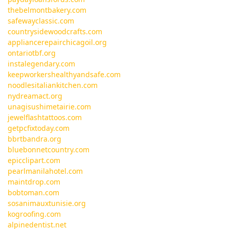
thebelmontbakery.com
safewayclassic.com
countrysidewoodcrafts.com
appliancerepairchicagoil.org
ontariotbf.org
instalegendary.com
keepworkershealthyandsafe.com
noodlesitaliankitchen.com
nydreamact.org
unagisushimetairie.com
jewelflashtattoos.com
getpcfixtoday.com
bbrtbandra.org
bluebonnetcountry.com
epicclipart.com
pearlmanilahotel.com
maintdrop.com
bobtoman.com
sosanimauxtunisie.org
kogroofing.com
alpinedentist.net