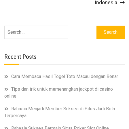
Indonesia
Search
for:
Recent Posts
Cara Membaca Hasil Togel Toto Macau dengan Benar
Tips dan trik untuk memenangkan jackpot di casino
online
Rahasia Menjadi Member Sukses di Situs Judi Bola
Terpercaya
Rahasia Sukses Bermain Situs Poker Slot Online