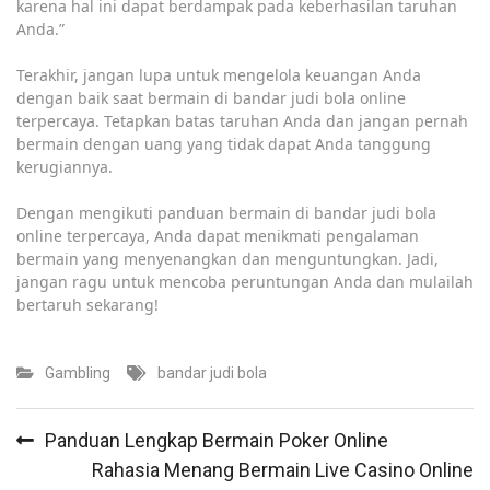
karena hal ini dapat berdampak pada keberhasilan taruhan
Anda.”
Terakhir, jangan lupa untuk mengelola keuangan Anda
dengan baik saat bermain di bandar judi bola online
terpercaya. Tetapkan batas taruhan Anda dan jangan pernah
bermain dengan uang yang tidak dapat Anda tanggung
kerugiannya.
Dengan mengikuti panduan bermain di bandar judi bola
online terpercaya, Anda dapat menikmati pengalaman
bermain yang menyenangkan dan menguntungkan. Jadi,
jangan ragu untuk mencoba peruntungan Anda dan mulailah
bertaruh sekarang!
Gambling
bandar judi bola
Post
Panduan Lengkap Bermain Poker Online
navigation
Rahasia Menang Bermain Live Casino Online