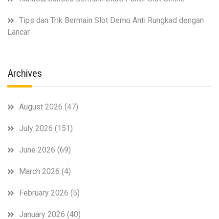
Tips dan Trik Bermain Slot Demo Anti Rungkad dengan
Lancar
Archives
August 2026
(47)
July 2026
(151)
June 2026
(69)
March 2026
(4)
February 2026
(5)
January 2026
(40)