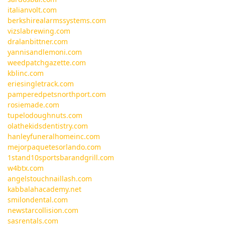
italianvolt.com
berkshirealarmssystems.com
vizslabrewing.com
dralanbittner.com
yannisandlemoni.com
weedpatchgazette.com
kblinc.com
eriesingletrack.com
pamperedpetsnorthport.com
rosiemade.com
tupelodoughnuts.com
olathekidsdentistry.com
hanleyfuneralhomeinc.com
mejorpaquetesorlando.com
1stand10sportsbarandgrill.com
w4btx.com
angelstouchnaillash.com
kabbalahacademy.net
smilondental.com
newstarcollision.com
sasrentals.com