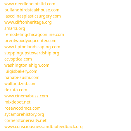
www.needlepointsltd.com
bullandbirdsteakhouse.com
lascolinasplasticsurgery.com
www.cliftonheritage.org
sma43.org
remodelingchicagoonline.com
brentwoodyogacenter.com
www.tiptonlandscaping.com
steppingupstewardship.org
ccvoptica.com
washingtonlehigh.com
luigisbakery.com
hanabi-sushi.com
wolfandzed.com
dekuta.com
www.cinemabuzz.com
mixdepot.net
rosewoodmcs.com
sycamorehistory.org
cornerstonerealty.net
www.consciousnessandbiofeedback.org