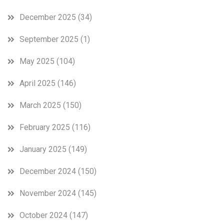
December 2025
(34)
September 2025
(1)
May 2025
(104)
April 2025
(146)
March 2025
(150)
February 2025
(116)
January 2025
(149)
December 2024
(150)
November 2024
(145)
October 2024
(147)