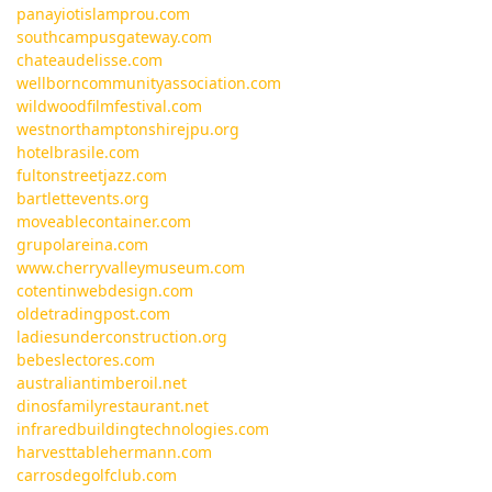
panayiotislamprou.com
southcampusgateway.com
chateaudelisse.com
wellborncommunityassociation.com
wildwoodfilmfestival.com
westnorthamptonshirejpu.org
hotelbrasile.com
fultonstreetjazz.com
bartlettevents.org
moveablecontainer.com
grupolareina.com
www.cherryvalleymuseum.com
cotentinwebdesign.com
oldetradingpost.com
ladiesunderconstruction.org
bebeslectores.com
australiantimberoil.net
dinosfamilyrestaurant.net
infraredbuildingtechnologies.com
harvesttablehermann.com
carrosdegolfclub.com