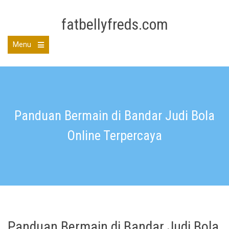
Skip
to
fatbellyfreds.com
content
Menu
Open
the
main
menu
Panduan Bermain di Bandar Judi Bola
Online Terpercaya
Panduan Bermain di Bandar Judi Bola