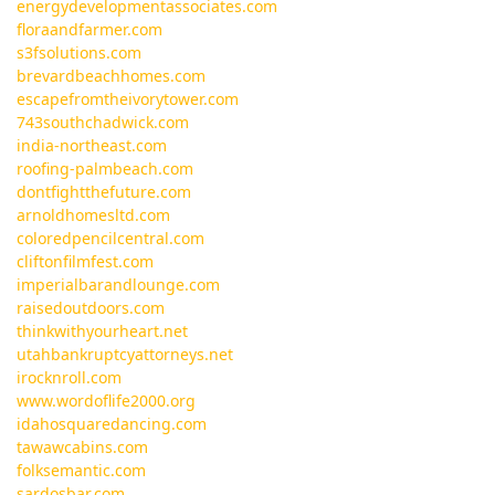
energydevelopmentassociates.com
floraandfarmer.com
s3fsolutions.com
brevardbeachhomes.com
escapefromtheivorytower.com
743southchadwick.com
india-northeast.com
roofing-palmbeach.com
dontfightthefuture.com
arnoldhomesltd.com
coloredpencilcentral.com
cliftonfilmfest.com
imperialbarandlounge.com
raisedoutdoors.com
thinkwithyourheart.net
utahbankruptcyattorneys.net
irocknroll.com
www.wordoflife2000.org
idahosquaredancing.com
tawawcabins.com
folksemantic.com
sardosbar.com