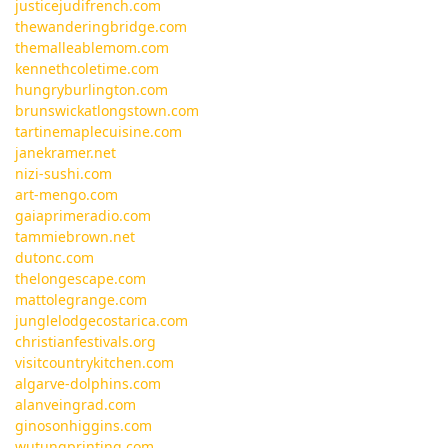
justicejudifrench.com
thewanderingbridge.com
themalleablemom.com
kennethcoletime.com
hungryburlington.com
brunswickatlongstown.com
tartinemaplecuisine.com
janekramer.net
nizi-sushi.com
art-mengo.com
gaiaprimeradio.com
tammiebrown.net
dutonc.com
thelongescape.com
mattolegrange.com
junglelodgecostarica.com
christianfestivals.org
visitcountrykitchen.com
algarve-dolphins.com
alanveingrad.com
ginosonhiggins.com
wutungprinting.com