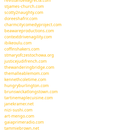
revistanuevagrecia.com
stjames-church.com
scotty2naughty.com
doreeshafrir.com
charmcitycomedyproject.com
beawareproductions.com
contextdrivenagility.com
ibikeoulu.com
coffinshakers.com
stmaryofczestochowa.org
justicejudifrench.com
thewanderingbridge.com
themalleablemom.com
kennethcoletime.com
hungryburlington.com
brunswickatlongstown.com
tartinemaplecuisine.com
janekramer.net
nizi-sushi.com
art-mengo.com
gaiaprimeradio.com
tammiebrown.net