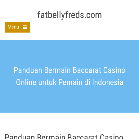
Skip
to
fatbellyfreds.com
content
Menu
Open
the
main
menu
Panduan Bermain Baccarat Casino
Online untuk Pemain di Indonesia
Panduan Bermain Baccarat Casino