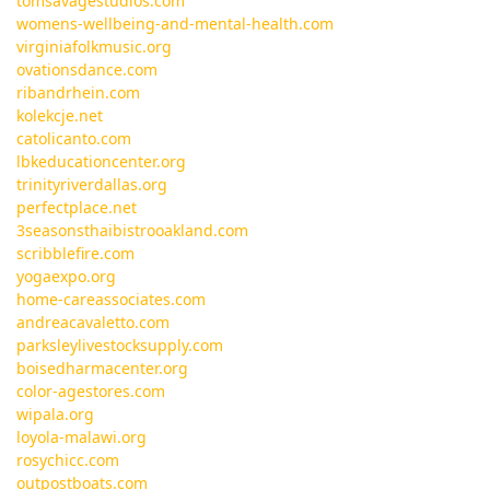
tomsavagestudios.com
womens-wellbeing-and-mental-health.com
virginiafolkmusic.org
ovationsdance.com
ribandrhein.com
kolekcje.net
catolicanto.com
lbkeducationcenter.org
trinityriverdallas.org
perfectplace.net
3seasonsthaibistrooakland.com
scribblefire.com
yogaexpo.org
home-careassociates.com
andreacavaletto.com
parksleylivestocksupply.com
boisedharmacenter.org
color-agestores.com
wipala.org
loyola-malawi.org
rosychicc.com
outpostboats.com