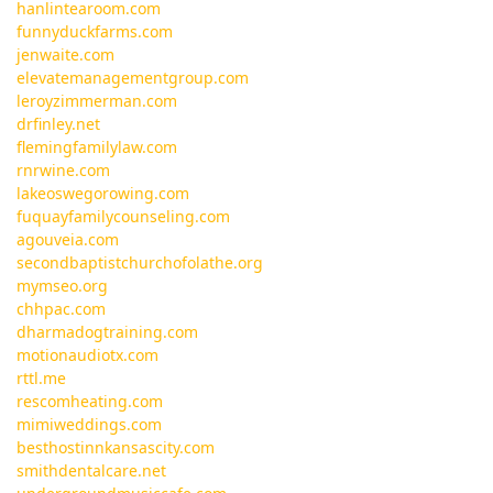
hanlintearoom.com
funnyduckfarms.com
jenwaite.com
elevatemanagementgroup.com
leroyzimmerman.com
drfinley.net
flemingfamilylaw.com
rnrwine.com
lakeoswegorowing.com
fuquayfamilycounseling.com
agouveia.com
secondbaptistchurchofolathe.org
mymseo.org
chhpac.com
dharmadogtraining.com
motionaudiotx.com
rttl.me
rescomheating.com
mimiweddings.com
besthostinnkansascity.com
smithdentalcare.net