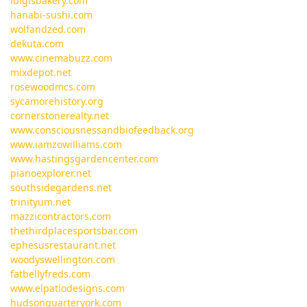
luigisbakery.com
hanabi-sushi.com
wolfandzed.com
dekuta.com
www.cinemabuzz.com
mixdepot.net
rosewoodmcs.com
sycamorehistory.org
cornerstonerealty.net
www.consciousnessandbiofeedback.org
www.iamzowilliams.com
www.hastingsgardencenter.com
pianoexplorer.net
southsidegardens.net
trinityum.net
mazzicontractors.com
thethirdplacesportsbar.com
ephesusrestaurant.net
woodyswellington.com
fatbellyfreds.com
www.elpatiodesigns.com
hudsonquarteryork.com