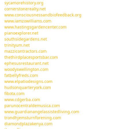
sycamorehistory.org
cornerstonerealty.net
www.consciousnessandbiofeedback.org
www.iamzowilliams.com
www.hastingsgardencenter.com
pianoexplorer.net
southsidegardens.net
trinityum.net
mazzicontractors.com
thethirdplacesportsbar.com
ephesusrestaurant.net
woodyswellington.com
fatbellyfreds.com
www.elpatiodesigns.com
hudsonquarteryork.com
fibota.com
www.cdgerba.com
parunocentraldemusica.com
www.guardianangelassistedliving.com
trondhjemsturnforening.com
diamondplazakenya.com