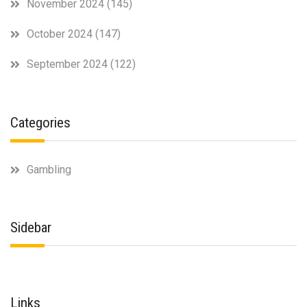
November 2024
(145)
October 2024
(147)
September 2024
(122)
Categories
Gambling
Sidebar
Links