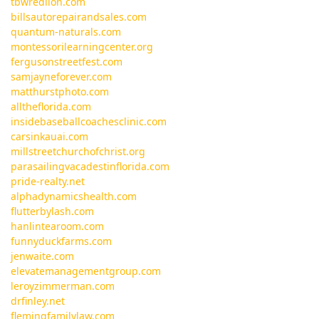
tbwredlion.com
billsautorepairandsales.com
quantum-naturals.com
montessorilearningcenter.org
fergusonstreetfest.com
samjayneforever.com
matthurstphoto.com
alltheflorida.com
insidebaseballcoachesclinic.com
carsinkauai.com
millstreetchurchofchrist.org
parasailingvacadestinflorida.com
pride-realty.net
alphadynamicshealth.com
flutterbylash.com
hanlintearoom.com
funnyduckfarms.com
jenwaite.com
elevatemanagementgroup.com
leroyzimmerman.com
drfinley.net
flemingfamilylaw.com