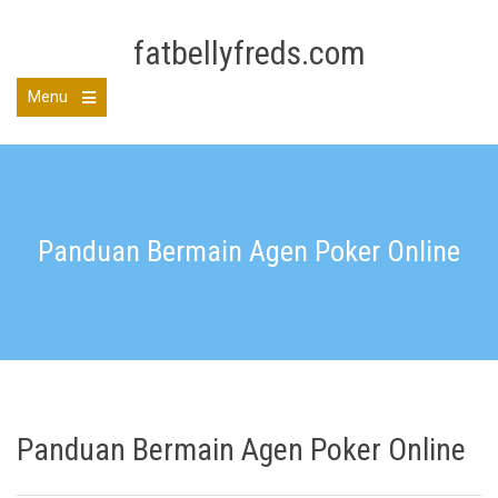
Skip
to
fatbellyfreds.com
content
Menu
Open
the
main
menu
Panduan Bermain Agen Poker Online
Panduan Bermain Agen Poker Online