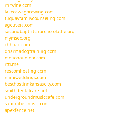
rnrwine.com
lakeoswegorowing.com
fuquayfamilycounseling.com
agouveia.com
secondbaptistchurchofolathe.org
mymseo.org
chhpac.com
dharmadogtraining.com
motionaudiotx.com
rttl.me
rescomheating.com
mimiweddings.com
besthostinnkansascity.com
smithdentalcare.net
undergroundmusiccafe.com
samhubermusic.com
apexfence.net