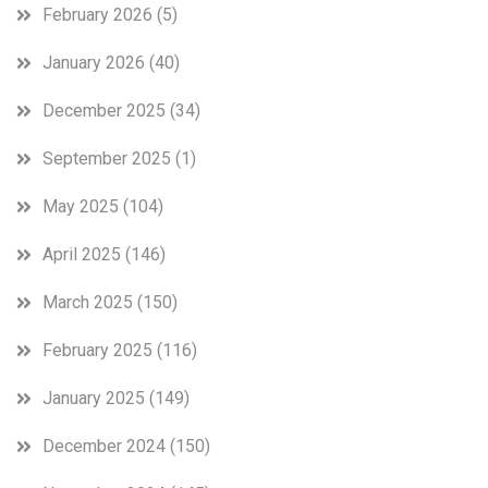
February 2026
(5)
January 2026
(40)
December 2025
(34)
September 2025
(1)
May 2025
(104)
April 2025
(146)
March 2025
(150)
February 2025
(116)
January 2025
(149)
December 2024
(150)