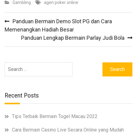
Gambling
agen poker online
Post
Panduan Bermain Demo Slot PG dan Cara
navigation
Memenangkan Hadiah Besar
Panduan Lengkap Bermain Parlay Judi Bola
Search
for:
Recent Posts
Tips Terbaik Bermain Togel Macau 2022
Cara Bermain Casino Live Secara Online yang Mudah