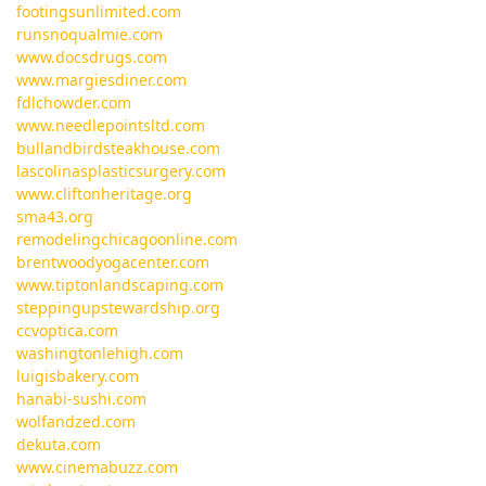
footingsunlimited.com
runsnoqualmie.com
www.docsdrugs.com
www.margiesdiner.com
fdlchowder.com
www.needlepointsltd.com
bullandbirdsteakhouse.com
lascolinasplasticsurgery.com
www.cliftonheritage.org
sma43.org
remodelingchicagoonline.com
brentwoodyogacenter.com
www.tiptonlandscaping.com
steppingupstewardship.org
ccvoptica.com
washingtonlehigh.com
luigisbakery.com
hanabi-sushi.com
wolfandzed.com
dekuta.com
www.cinemabuzz.com