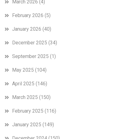
March 2026
(4)
February 2026
(5)
January 2026
(40)
December 2025
(34)
September 2025
(1)
May 2025
(104)
April 2025
(146)
March 2025
(150)
February 2025
(116)
January 2025
(149)
December 2024
(150)