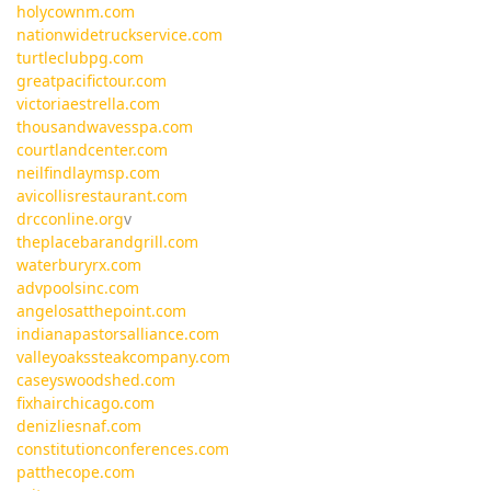
holycownm.com
nationwidetruckservice.com
turtleclubpg.com
greatpacifictour.com
victoriaestrella.com
thousandwavesspa.com
courtlandcenter.com
neilfindlaymsp.com
avicollisrestaurant.com
drcconline.org
v
theplacebarandgrill.com
waterburyrx.com
advpoolsinc.com
angelosatthepoint.com
indianapastorsalliance.com
valleyoakssteakcompany.com
caseyswoodshed.com
fixhairchicago.com
denizliesnaf.com
constitutionconferences.com
patthecope.com