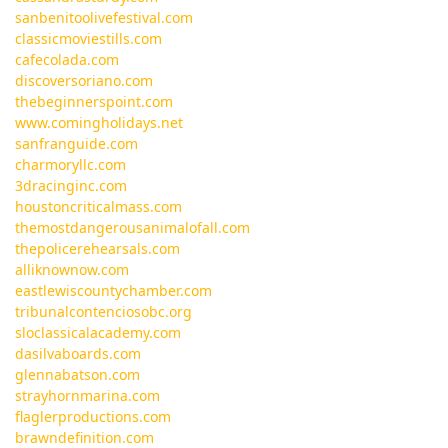
sanbenitoolivefestival.com
classicmoviestills.com
cafecolada.com
discoversoriano.com
thebeginnerspoint.com
www.comingholidays.net
sanfranguide.com
charmoryllc.com
3dracinginc.com
houstoncriticalmass.com
themostdangerousanimalofall.com
thepolicerehearsals.com
alliknownow.com
eastlewiscountychamber.com
tribunalcontenciosobc.org
sloclassicalacademy.com
dasilvaboards.com
glennabatson.com
strayhornmarina.com
flaglerproductions.com
brawndefinition.com