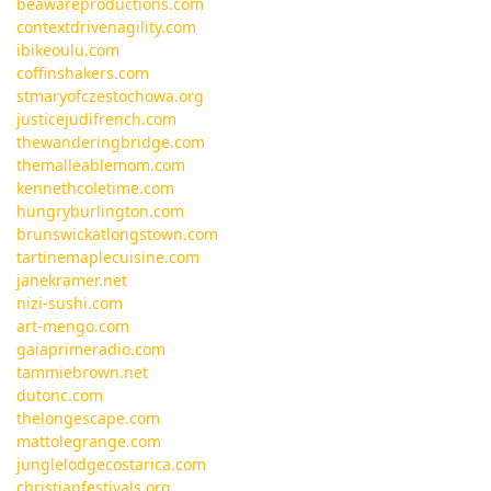
beawareproductions.com
contextdrivenagility.com
ibikeoulu.com
coffinshakers.com
stmaryofczestochowa.org
justicejudifrench.com
thewanderingbridge.com
themalleablemom.com
kennethcoletime.com
hungryburlington.com
brunswickatlongstown.com
tartinemaplecuisine.com
janekramer.net
nizi-sushi.com
art-mengo.com
gaiaprimeradio.com
tammiebrown.net
dutonc.com
thelongescape.com
mattolegrange.com
junglelodgecostarica.com
christianfestivals.org