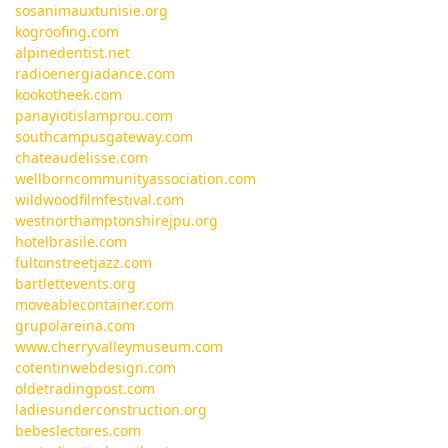
sosanimauxtunisie.org
kogroofing.com
alpinedentist.net
radioenergiadance.com
kookotheek.com
panayiotislamprou.com
southcampusgateway.com
chateaudelisse.com
wellborncommunityassociation.com
wildwoodfilmfestival.com
westnorthamptonshirejpu.org
hotelbrasile.com
fultonstreetjazz.com
bartlettevents.org
moveablecontainer.com
grupolareina.com
www.cherryvalleymuseum.com
cotentinwebdesign.com
oldetradingpost.com
ladiesunderconstruction.org
bebeslectores.com