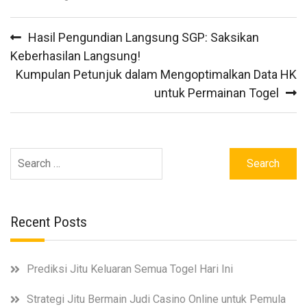
Post
Hasil Pengundian Langsung SGP: Saksikan
navigation
Keberhasilan Langsung!
Kumpulan Petunjuk dalam Mengoptimalkan Data HK
untuk Permainan Togel
Search
for:
Recent Posts
Prediksi Jitu Keluaran Semua Togel Hari Ini
Strategi Jitu Bermain Judi Casino Online untuk Pemula