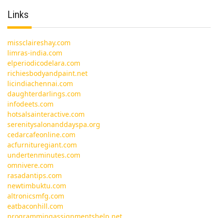
Links
missclaireshay.com
limras-india.com
elperiodicodelara.com
richiesbodyandpaint.net
licindiachennai.com
daughterdarlings.com
infodeets.com
hotsalsainteractive.com
serenitysalonanddayspa.org
cedarcafeonline.com
acfurnituregiant.com
undertenminutes.com
omnivere.com
rasadantips.com
newtimbuktu.com
altronicsmfg.com
eatbaconhill.com
programmingassignmentshelp.net