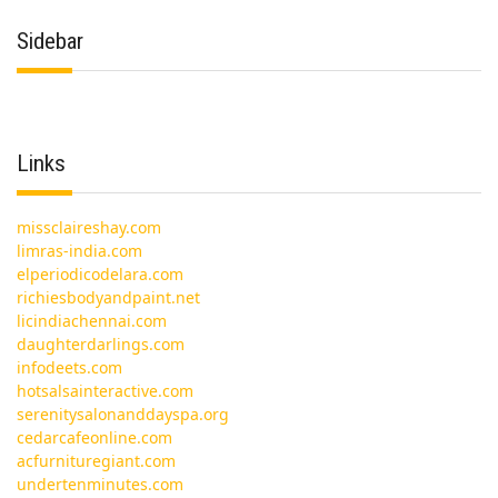
Sidebar
Links
missclaireshay.com
limras-india.com
elperiodicodelara.com
richiesbodyandpaint.net
licindiachennai.com
daughterdarlings.com
infodeets.com
hotsalsainteractive.com
serenitysalonanddayspa.org
cedarcafeonline.com
acfurnituregiant.com
undertenminutes.com