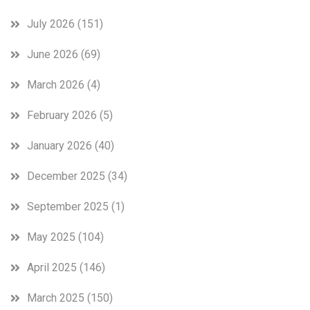
July 2026
(151)
June 2026
(69)
March 2026
(4)
February 2026
(5)
January 2026
(40)
December 2025
(34)
September 2025
(1)
May 2025
(104)
April 2025
(146)
March 2025
(150)