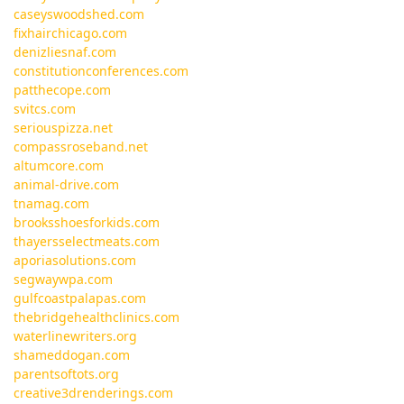
caseyswoodshed.com
fixhairchicago.com
denizliesnaf.com
constitutionconferences.com
patthecope.com
svitcs.com
seriouspizza.net
compassroseband.net
altumcore.com
animal-drive.com
tnamag.com
brooksshoesforkids.com
thayersselectmeats.com
aporiasolutions.com
segwaywpa.com
gulfcoastpalapas.com
thebridgehealthclinics.com
waterlinewriters.org
shameddogan.com
parentsoftots.org
creative3drenderings.com