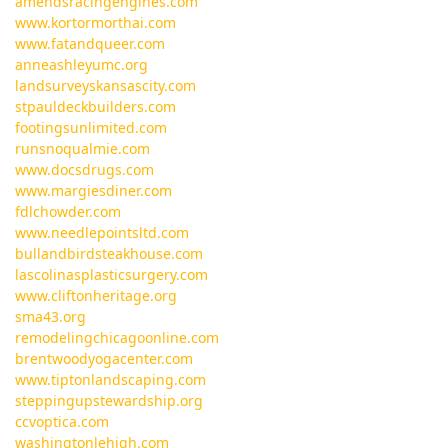
amendsracingengines.com
www.kortormorthai.com
www.fatandqueer.com
anneashleyumc.org
landsurveyskansascity.com
stpauldeckbuilders.com
footingsunlimited.com
runsnoqualmie.com
www.docsdrugs.com
www.margiesdiner.com
fdlchowder.com
www.needlepointsltd.com
bullandbirdsteakhouse.com
lascolinasplasticsurgery.com
www.cliftonheritage.org
sma43.org
remodelingchicagoonline.com
brentwoodyogacenter.com
www.tiptonlandscaping.com
steppingupstewardship.org
ccvoptica.com
washingtonlehigh.com