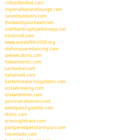
cliftonfilmfest.com
imperialbarandlounge.com
raisedoutdoors.com
thinkwithyourheart.net
utahbankruptcyattorneys.net
irocknroll.com
www.wordoflife2000.org
idahosquaredancing.com
tawawcabins.com
folksemantic.com
sardosbar.com
italianvolt.com
berkshirealarmssystems.com
vizslabrewing.com
dralanbittner.com
yannisandlemoni.com
weedpatchgazette.com
kblinc.com
eriesingletrack.com
pamperedpetsnorthport.com
rosiemade.com