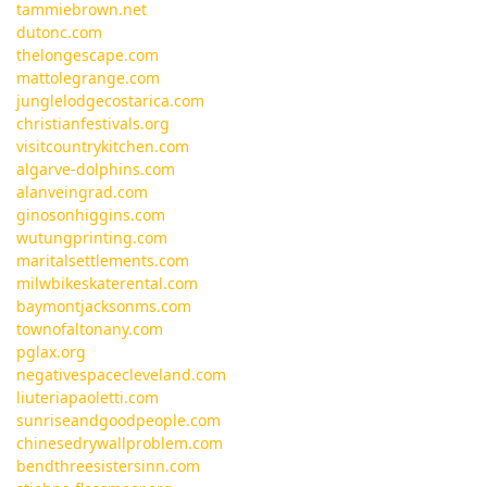
tammiebrown.net
dutonc.com
thelongescape.com
mattolegrange.com
junglelodgecostarica.com
christianfestivals.org
visitcountrykitchen.com
algarve-dolphins.com
alanveingrad.com
ginosonhiggins.com
wutungprinting.com
maritalsettlements.com
milwbikeskaterental.com
baymontjacksonms.com
townofaltonany.com
pglax.org
negativespacecleveland.com
liuteriapaoletti.com
sunriseandgoodpeople.com
chinesedrywallproblem.com
bendthreesistersinn.com