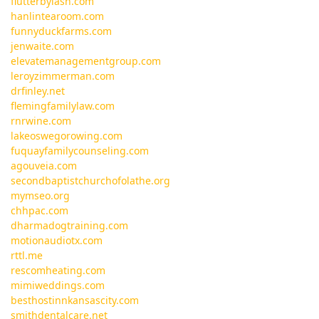
flutterbylash.com
hanlintearoom.com
funnyduckfarms.com
jenwaite.com
elevatemanagementgroup.com
leroyzimmerman.com
drfinley.net
flemingfamilylaw.com
rnrwine.com
lakeoswegorowing.com
fuquayfamilycounseling.com
agouveia.com
secondbaptistchurchofolathe.org
mymseo.org
chhpac.com
dharmadogtraining.com
motionaudiotx.com
rttl.me
rescomheating.com
mimiweddings.com
besthostinnkansascity.com
smithdentalcare.net