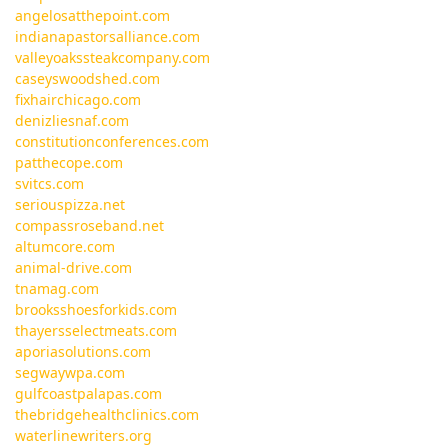
angelosatthepoint.com
indianapastorsalliance.com
valleyoakssteakcompany.com
caseyswoodshed.com
fixhairchicago.com
denizliesnaf.com
constitutionconferences.com
patthecope.com
svitcs.com
seriouspizza.net
compassroseband.net
altumcore.com
animal-drive.com
tnamag.com
brooksshoesforkids.com
thayersselectmeats.com
aporiasolutions.com
segwaywpa.com
gulfcoastpalapas.com
thebridgehealthclinics.com
waterlinewriters.org