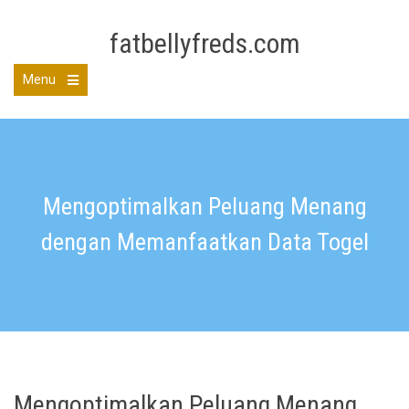
Skip
to
fatbellyfreds.com
content
Menu
Open
the
main
menu
Mengoptimalkan Peluang Menang
dengan Memanfaatkan Data Togel
Mengoptimalkan Peluang Menang