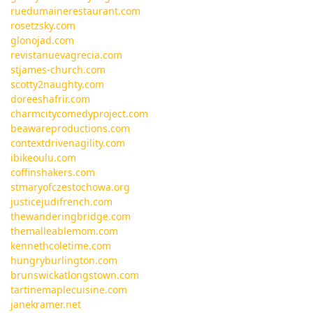
ruedumainerestaurant.com
rosetzsky.com
glonojad.com
revistanuevagrecia.com
stjames-church.com
scotty2naughty.com
doreeshafrir.com
charmcitycomedyproject.com
beawareproductions.com
contextdrivenagility.com
ibikeoulu.com
coffinshakers.com
stmaryofczestochowa.org
justicejudifrench.com
thewanderingbridge.com
themalleablemom.com
kennethcoletime.com
hungryburlington.com
brunswickatlongstown.com
tartinemaplecuisine.com
janekramer.net