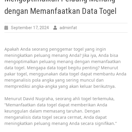
dengan Memanfaatkan Data Togel
September 17, 2024
adminfat
Apakah Anda seorang penggemar togel yang ingin
meningkatkan peluang menang Anda? Jika iya, Anda bisa
mengoptimalkan peluang menang dengan memanfaatkan
data togel. Mengapa data togel begitu penting? Menurut
pakar togel, menggunakan data togel dapat membantu Anda
menganalisis pola angka yang sering muncul dan
memprediksi angka-angka yang akan keluar berikutnya.
Menurut David Nugraha, seorang ahli togel terkemuka,
“Memanfaatkan data togel dapat memberikan Anda
keunggulan dalam memasang taruhan. Dengan
menganalisis data togel secara cermat, Anda dapat
meningkatkan peluang menang Anda secara signifikan.”