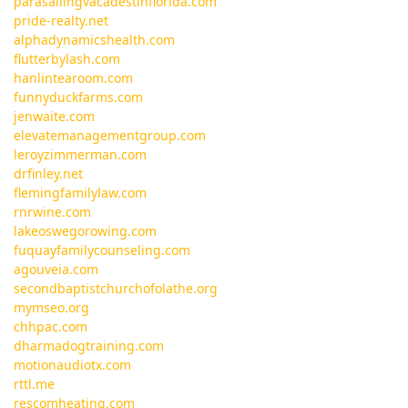
parasailingvacadestinflorida.com
pride-realty.net
alphadynamicshealth.com
flutterbylash.com
hanlintearoom.com
funnyduckfarms.com
jenwaite.com
elevatemanagementgroup.com
leroyzimmerman.com
drfinley.net
flemingfamilylaw.com
rnrwine.com
lakeoswegorowing.com
fuquayfamilycounseling.com
agouveia.com
secondbaptistchurchofolathe.org
mymseo.org
chhpac.com
dharmadogtraining.com
motionaudiotx.com
rttl.me
rescomheating.com