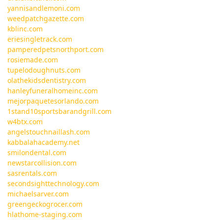
yannisandlemoni.com
weedpatchgazette.com
kblinc.com
eriesingletrack.com
pamperedpetsnorthport.com
rosiemade.com
tupelodoughnuts.com
olathekidsdentistry.com
hanleyfuneralhomeinc.com
mejorpaquetesorlando.com
1stand10sportsbarandgrill.com
w4btx.com
angelstouchnaillash.com
kabbalahacademy.net
smilondental.com
newstarcollision.com
sasrentals.com
secondsighttechnology.com
michaelsarver.com
greengeckogrocer.com
hlathome-staging.com