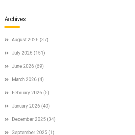
Archives
August 2026
(37)
July 2026
(151)
June 2026
(69)
March 2026
(4)
February 2026
(5)
January 2026
(40)
December 2025
(34)
September 2025
(1)