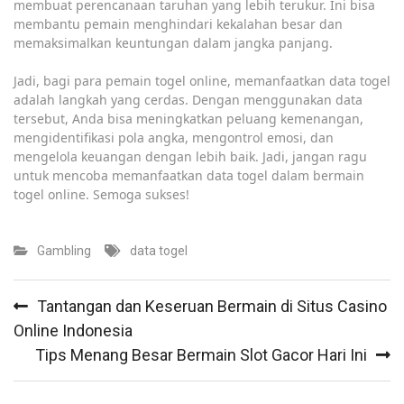
membuat perencanaan taruhan yang lebih terukur. Ini bisa
membantu pemain menghindari kekalahan besar dan
memaksimalkan keuntungan dalam jangka panjang.
Jadi, bagi para pemain togel online, memanfaatkan data togel
adalah langkah yang cerdas. Dengan menggunakan data
tersebut, Anda bisa meningkatkan peluang kemenangan,
mengidentifikasi pola angka, mengontrol emosi, dan
mengelola keuangan dengan lebih baik. Jadi, jangan ragu
untuk mencoba memanfaatkan data togel dalam bermain
togel online. Semoga sukses!
Gambling
data togel
Post
Tantangan dan Keseruan Bermain di Situs Casino
navigation
Online Indonesia
Tips Menang Besar Bermain Slot Gacor Hari Ini