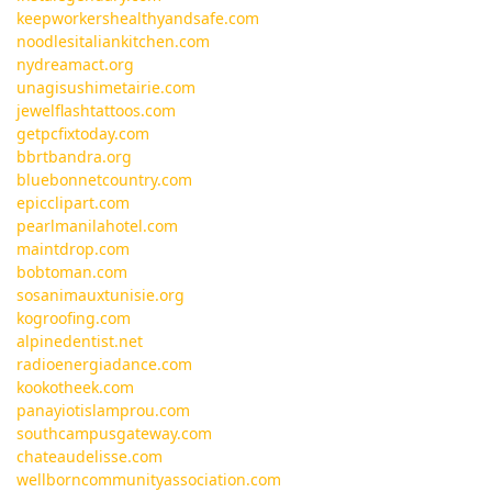
keepworkershealthyandsafe.com
noodlesitaliankitchen.com
nydreamact.org
unagisushimetairie.com
jewelflashtattoos.com
getpcfixtoday.com
bbrtbandra.org
bluebonnetcountry.com
epicclipart.com
pearlmanilahotel.com
maintdrop.com
bobtoman.com
sosanimauxtunisie.org
kogroofing.com
alpinedentist.net
radioenergiadance.com
kookotheek.com
panayiotislamprou.com
southcampusgateway.com
chateaudelisse.com
wellborncommunityassociation.com