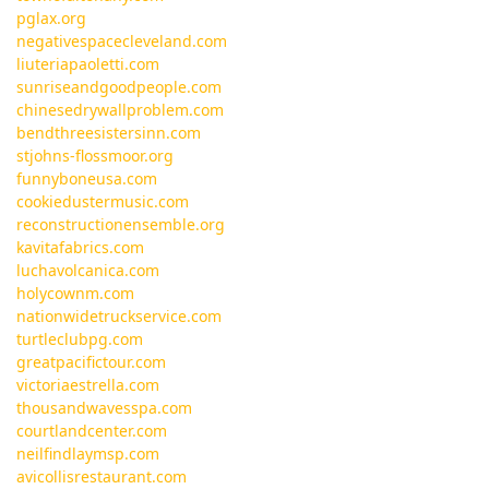
pglax.org
negativespacecleveland.com
liuteriapaoletti.com
sunriseandgoodpeople.com
chinesedrywallproblem.com
bendthreesistersinn.com
stjohns-flossmoor.org
funnyboneusa.com
cookiedustermusic.com
reconstructionensemble.org
kavitafabrics.com
luchavolcanica.com
holycownm.com
nationwidetruckservice.com
turtleclubpg.com
greatpacifictour.com
victoriaestrella.com
thousandwavesspa.com
courtlandcenter.com
neilfindlaymsp.com
avicollisrestaurant.com