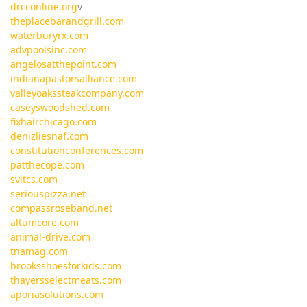
drcconline.org
v
theplacebarandgrill.com
waterburyrx.com
advpoolsinc.com
angelosatthepoint.com
indianapastorsalliance.com
valleyoakssteakcompany.com
caseyswoodshed.com
fixhairchicago.com
denizliesnaf.com
constitutionconferences.com
patthecope.com
svitcs.com
seriouspizza.net
compassroseband.net
altumcore.com
animal-drive.com
tnamag.com
brooksshoesforkids.com
thayersselectmeats.com
aporiasolutions.com