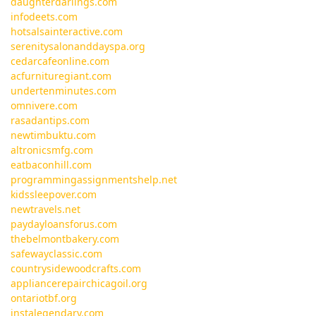
daughterdarlings.com
infodeets.com
hotsalsainteractive.com
serenitysalonanddayspa.org
cedarcafeonline.com
acfurnituregiant.com
undertenminutes.com
omnivere.com
rasadantips.com
newtimbuktu.com
altronicsmfg.com
eatbaconhill.com
programmingassignmentshelp.net
kidssleepover.com
newtravels.net
paydayloansforus.com
thebelmontbakery.com
safewayclassic.com
countrysidewoodcrafts.com
appliancerepairchicagoil.org
ontariotbf.org
instalegendary.com