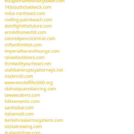
escapefromtheivorytower.com
743southchadwick.com
india-northeast.com
roofing-palmbeach.com
dontfightthefuture.com
arnoldhomesltd.com
coloredpencilcentral.com
cliftonfilmfest.com
imperialbarandlounge.com
raisedoutdoors.com
thinkwithyourheart.net
utahbankruptcyattorneys.net
irocknroll.com
www.wordoflife2000.org
idahosquaredancing.com
tawawcabins.com
folksemantic.com
sardosbar.com
italianvolt.com
berkshirealarmssystems.com
vizslabrewing.com
dralanbittner.com