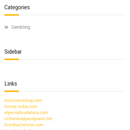
Categories
Gambling
Sidebar
Links
missclaireshay.com
limras-india.com
elperiodicodelara.com
richiesbodyandpaint.net
licindiachennai.com