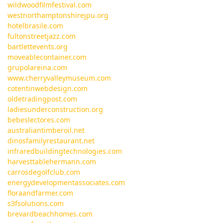
wildwoodfilmfestival.com
westnorthamptonshirejpu.org
hotelbrasile.com
fultonstreetjazz.com
bartlettevents.org
moveablecontainer.com
grupolareina.com
www.cherryvalleymuseum.com
cotentinwebdesign.com
oldetradingpost.com
ladiesunderconstruction.org
bebeslectores.com
australiantimberoil.net
dinosfamilyrestaurant.net
infraredbuildingtechnologies.com
harvesttablehermann.com
carrosdegolfclub.com
energydevelopmentassociates.com
floraandfarmer.com
s3fsolutions.com
brevardbeachhomes.com