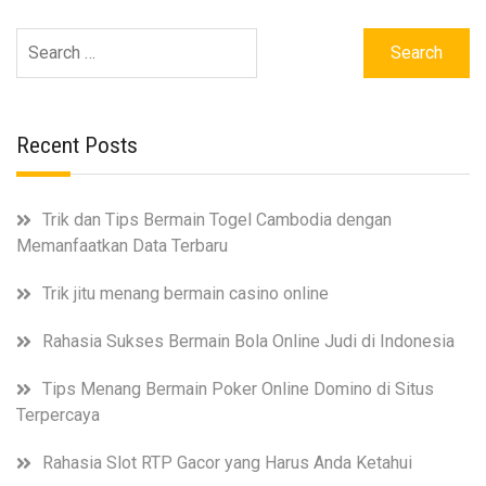
Search
for:
Recent Posts
Trik dan Tips Bermain Togel Cambodia dengan
Memanfaatkan Data Terbaru
Trik jitu menang bermain casino online
Rahasia Sukses Bermain Bola Online Judi di Indonesia
Tips Menang Bermain Poker Online Domino di Situs
Terpercaya
Rahasia Slot RTP Gacor yang Harus Anda Ketahui