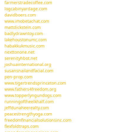
farmerstradecoffee.com
logcabinyardage.com
davidboers.com
www.imobetachat.com
mattdickstein.com
badlydrawntoy.com
lakehoustonumc.com
habakkukmusic.com
nexttonone.net
serenityhbot.net
joshuainternational.org
susansnailandfacial.com
pen-prop.com
www.tigertrendsprinceton.com
www.fathers4freedom.org
www.topperlyngundogs.com
runningoftheelkhalf.com
jeffdunaheerealty.com
peacestrengthyoga.com
freedomfinancialsolutionsinc.com
flexfoldtraps.com