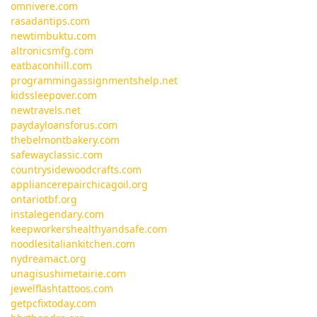
omnivere.com
rasadantips.com
newtimbuktu.com
altronicsmfg.com
eatbaconhill.com
programmingassignmentshelp.net
kidssleepover.com
newtravels.net
paydayloansforus.com
thebelmontbakery.com
safewayclassic.com
countrysidewoodcrafts.com
appliancerepairchicagoil.org
ontariotbf.org
instalegendary.com
keepworkershealthyandsafe.com
noodlesitaliankitchen.com
nydreamact.org
unagisushimetairie.com
jewelflashtattoos.com
getpcfixtoday.com