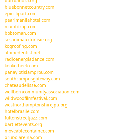
bbrtbandra.org
bluebonnetcountry.com
epicclipart.com
pearlmanilahotel.com
maintdrop.com
bobtoman.com
sosanimauxtunisie.org
kogroofing.com
alpinedentist.net
radioenergiadance.com
kookotheek.com
panayiotislamprou.com
southcampusgateway.com
chateaudelisse.com
wellborncommunityassociation.com
wildwoodfilmfestival.com
westnorthamptonshirejpu.org
hotelbrasile.com
fultonstreetjazz.com
bartlettevents.org
moveablecontainer.com
grupolareina.com