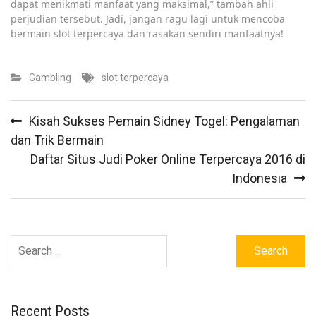
dapat menikmati manfaat yang maksimal,” tambah ahli
perjudian tersebut. Jadi, jangan ragu lagi untuk mencoba
bermain slot terpercaya dan rasakan sendiri manfaatnya!
Gambling
slot terpercaya
Post
Kisah Sukses Pemain Sidney Togel: Pengalaman
navigation
dan Trik Bermain
Daftar Situs Judi Poker Online Terpercaya 2016 di
Indonesia
Search
for:
Recent Posts