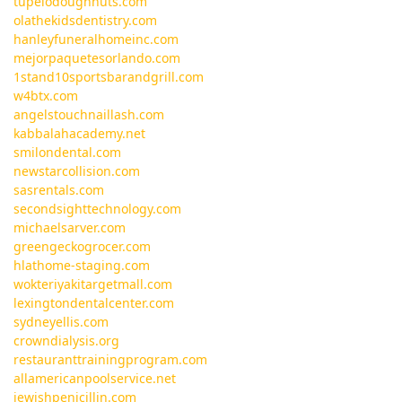
tupelodoughnuts.com
olathekidsdentistry.com
hanleyfuneralhomeinc.com
mejorpaquetesorlando.com
1stand10sportsbarandgrill.com
w4btx.com
angelstouchnaillash.com
kabbalahacademy.net
smilondental.com
newstarcollision.com
sasrentals.com
secondsighttechnology.com
michaelsarver.com
greengeckogrocer.com
hlathome-staging.com
wokteriyakitargetmall.com
lexingtondentalcenter.com
sydneyellis.com
crowndialysis.org
restauranttrainingprogram.com
allamericanpoolservice.net
jewishpenicillin.com