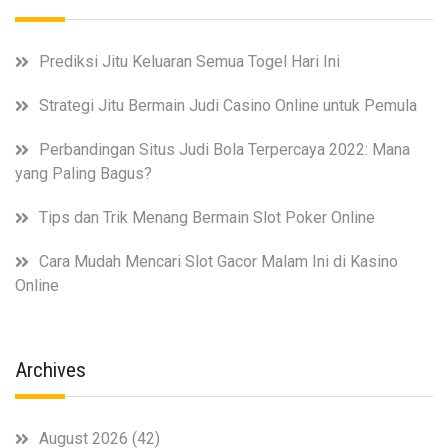
Prediksi Jitu Keluaran Semua Togel Hari Ini
Strategi Jitu Bermain Judi Casino Online untuk Pemula
Perbandingan Situs Judi Bola Terpercaya 2022: Mana
yang Paling Bagus?
Tips dan Trik Menang Bermain Slot Poker Online
Cara Mudah Mencari Slot Gacor Malam Ini di Kasino
Online
Archives
August 2026
(42)