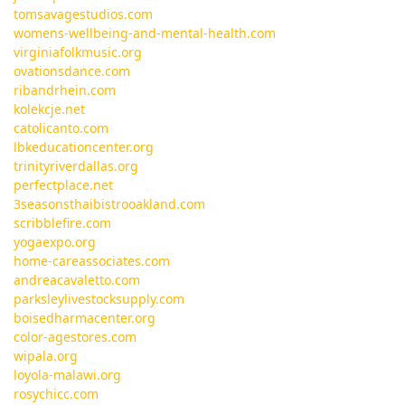
tomsavagestudios.com
womens-wellbeing-and-mental-health.com
virginiafolkmusic.org
ovationsdance.com
ribandrhein.com
kolekcje.net
catolicanto.com
lbkeducationcenter.org
trinityriverdallas.org
perfectplace.net
3seasonsthaibistrooakland.com
scribblefire.com
yogaexpo.org
home-careassociates.com
andreacavaletto.com
parksleylivestocksupply.com
boisedharmacenter.org
color-agestores.com
wipala.org
loyola-malawi.org
rosychicc.com