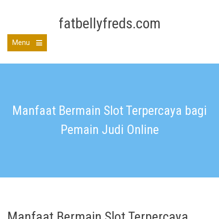
Skip
to
fatbellyfreds.com
content
Menu
Open
the
main
menu
Manfaat Bermain Slot Terpercaya bagi
Pemain Judi Online
Manfaat Bermain Slot Terpercaya