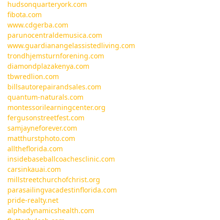
hudsonquarteryork.com
fibota.com
www.cdgerba.com
parunocentraldemusica.com
www.guardianangelassistedliving.com
trondhjemsturnforening.com
diamondplazakenya.com
tbwredlion.com
billsautorepairandsales.com
quantum-naturals.com
montessorilearningcenter.org
fergusonstreetfest.com
samjayneforever.com
matthurstphoto.com
alltheflorida.com
insidebaseballcoachesclinic.com
carsinkauai.com
millstreetchurchofchrist.org
parasailingvacadestinflorida.com
pride-realty.net
alphadynamicshealth.com