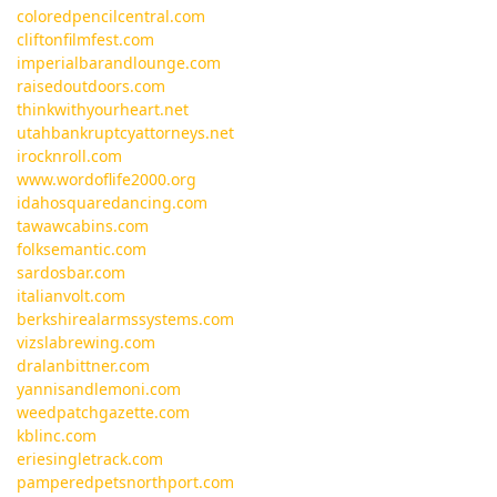
coloredpencilcentral.com
cliftonfilmfest.com
imperialbarandlounge.com
raisedoutdoors.com
thinkwithyourheart.net
utahbankruptcyattorneys.net
irocknroll.com
www.wordoflife2000.org
idahosquaredancing.com
tawawcabins.com
folksemantic.com
sardosbar.com
italianvolt.com
berkshirealarmssystems.com
vizslabrewing.com
dralanbittner.com
yannisandlemoni.com
weedpatchgazette.com
kblinc.com
eriesingletrack.com
pamperedpetsnorthport.com