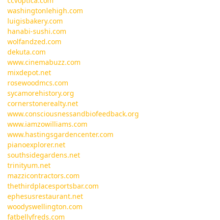
ccvoptica.com
washingtonlehigh.com
luigisbakery.com
hanabi-sushi.com
wolfandzed.com
dekuta.com
www.cinemabuzz.com
mixdepot.net
rosewoodmcs.com
sycamorehistory.org
cornerstonerealty.net
www.consciousnessandbiofeedback.org
www.iamzowilliams.com
www.hastingsgardencenter.com
pianoexplorer.net
southsidegardens.net
trinityum.net
mazzicontractors.com
thethirdplacesportsbar.com
ephesusrestaurant.net
woodyswellington.com
fatbellyfreds.com