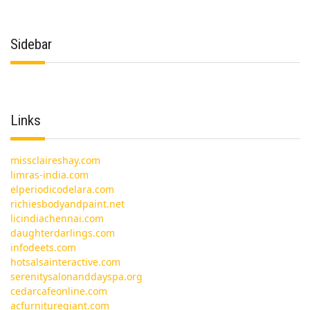
Sidebar
Links
missclaireshay.com
limras-india.com
elperiodicodelara.com
richiesbodyandpaint.net
licindiachennai.com
daughterdarlings.com
infodeets.com
hotsalsainteractive.com
serenitysalonanddayspa.org
cedarcafeonline.com
acfurnituregiant.com