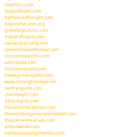
rosychicc.com
outpostboats.com
bytheendoftonight.com
hopeinthecities.org
gratefulgluttons.com
mobdroforpctv.com
cassandrasturdy.com
sanbenitoolivefestival.com
classicmoviestills.com
cafecolada.com
discoversoriano.com
thebeginnerspoint.com
www.comingholidays.net
sanfranguide.com
charmoryllc.com
3dracinginc.com
houstoncriticalmass.com
themostdangerousanimalofall.com
thepolicerehearsals.com
alliknownow.com
eastlewiscountychamber.com