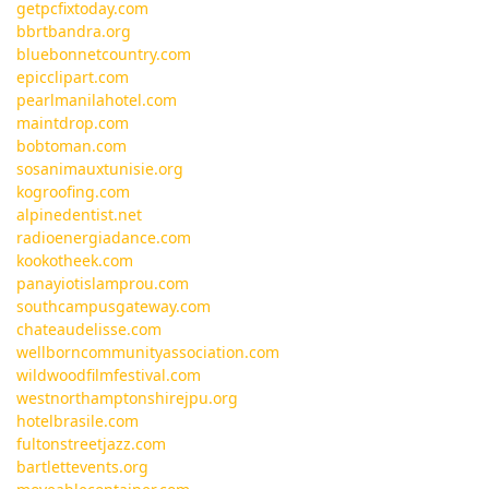
getpcfixtoday.com
bbrtbandra.org
bluebonnetcountry.com
epicclipart.com
pearlmanilahotel.com
maintdrop.com
bobtoman.com
sosanimauxtunisie.org
kogroofing.com
alpinedentist.net
radioenergiadance.com
kookotheek.com
panayiotislamprou.com
southcampusgateway.com
chateaudelisse.com
wellborncommunityassociation.com
wildwoodfilmfestival.com
westnorthamptonshirejpu.org
hotelbrasile.com
fultonstreetjazz.com
bartlettevents.org