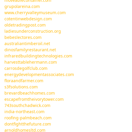
moveablecontainer.com
grupolareina.com
www.cherryvalleymuseum.com
cotentinwebdesign.com
oldetradingpost.com
ladiesunderconstruction.org
bebeslectores.com
australiantimberoil.net
dinosfamilyrestaurant.net
infraredbuildingtechnologies.com
harvesttablehermann.com
carrosdegolfclub.com
energydevelopmentassociates.com
floraandfarmer.com
s3fsolutions.com
brevardbeachhomes.com
escapefromtheivorytower.com
743southchadwick.com
india-northeast.com
roofing-palmbeach.com
dontfightthefuture.com
arnoldhomesltd.com