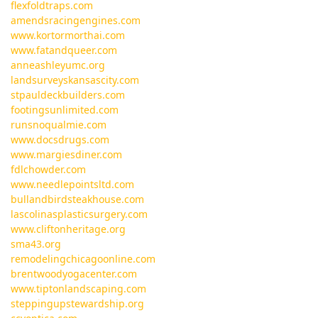
flexfoldtraps.com
amendsracingengines.com
www.kortormorthai.com
www.fatandqueer.com
anneashleyumc.org
landsurveyskansascity.com
stpauldeckbuilders.com
footingsunlimited.com
runsnoqualmie.com
www.docsdrugs.com
www.margiesdiner.com
fdlchowder.com
www.needlepointsltd.com
bullandbirdsteakhouse.com
lascolinasplasticsurgery.com
www.cliftonheritage.org
sma43.org
remodelingchicagoonline.com
brentwoodyogacenter.com
www.tiptonlandscaping.com
steppingupstewardship.org