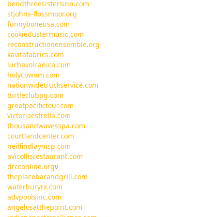
bendthreesistersinn.com
stjohns-flossmoor.org
funnyboneusa.com
cookiedustermusic.com
reconstructionensemble.org
kavitafabrics.com
luchavolcanica.com
holycownm.com
nationwidetruckservice.com
turtleclubpg.com
greatpacifictour.com
victoriaestrella.com
thousandwavesspa.com
courtlandcenter.com
neilfindlaymsp.com
avicollisrestaurant.com
drcconline.org
v
theplacebarandgrill.com
waterburyrx.com
advpoolsinc.com
angelosatthepoint.com