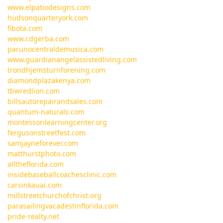
www.elpatiodesigns.com
hudsonquarteryork.com
fibota.com
www.cdgerba.com
parunocentraldemusica.com
www.guardianangelassistedliving.com
trondhjemsturnforening.com
diamondplazakenya.com
tbwredlion.com
billsautorepairandsales.com
quantum-naturals.com
montessorilearningcenter.org
fergusonstreetfest.com
samjayneforever.com
matthurstphoto.com
alltheflorida.com
insidebaseballcoachesclinic.com
carsinkauai.com
millstreetchurchofchrist.org
parasailingvacadestinflorida.com
pride-realty.net