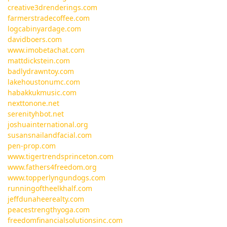
creative3drenderings.com
farmerstradecoffee.com
logcabinyardage.com
davidboers.com
www.imobetachat.com
mattdickstein.com
badlydrawntoy.com
lakehoustonumc.com
habakkukmusic.com
nexttonone.net
serenityhbot.net
joshuainternational.org
susansnailandfacial.com
pen-prop.com
www.tigertrendsprinceton.com
www.fathers4freedom.org
www.topperlyngundogs.com
runningoftheelkhalf.com
jeffdunaheerealty.com
peacestrengthyoga.com
freedomfinancialsolutionsinc.com