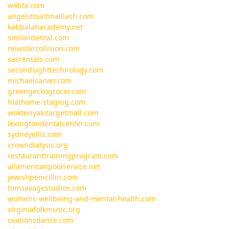
w4btx.com
angelstouchnaillash.com
kabbalahacademy.net
smilondental.com
newstarcollision.com
sasrentals.com
secondsighttechnology.com
michaelsarver.com
greengeckogrocer.com
hlathome-staging.com
wokteriyakitargetmall.com
lexingtondentalcenter.com
sydneyellis.com
crowndialysis.org
restauranttrainingprogram.com
allamericanpoolservice.net
jewishpenicillin.com
tomsavagestudios.com
womens-wellbeing-and-mental-health.com
virginiafolkmusic.org
ovationsdance.com