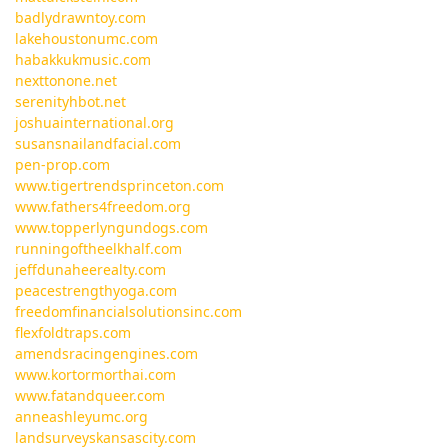
badlydrawntoy.com
lakehoustonumc.com
habakkukmusic.com
nexttonone.net
serenityhbot.net
joshuainternational.org
susansnailandfacial.com
pen-prop.com
www.tigertrendsprinceton.com
www.fathers4freedom.org
www.topperlyngundogs.com
runningoftheelkhalf.com
jeffdunaheerealty.com
peacestrengthyoga.com
freedomfinancialsolutionsinc.com
flexfoldtraps.com
amendsracingengines.com
www.kortormorthai.com
www.fatandqueer.com
anneashleyumc.org
landsurveyskansascity.com