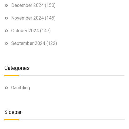
December 2024
(150)
November 2024
(145)
October 2024
(147)
September 2024
(122)
Categories
Gambling
Sidebar