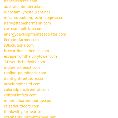
bebeslectores.com
australiantimberoil.net
dinosfamilyrestaurant.net
infraredbuildingtechnologies.com
harvesttablehermann.com
carrosdegolfclub.com
energydevelopmentassociates.com
floraandfarmer.com
s3fsolutions.com
brevardbeachhomes.com
escapefromtheivorytower.com
743southchadwick.com
india-northeast.com
roofing-palmbeach.com
dontfightthefuture.com
arnoldhomesltd.com
coloredpencilcentral.com
cliftonfilmfest.com
imperialbarandlounge.com
raisedoutdoors.com
thinkwithyourheart.net
utahbankruptcyattorneys.net