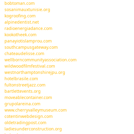
bobtoman.com
sosanimauxtunisie.org
kogroofing.com
alpinedentist.net
radioenergiadance.com
kookotheek.com
panayiotislamprou.com
southcampusgateway.com
chateaudelisse.com
wellborncommunityassociation.com
wildwoodfilmfestival.com
westnorthamptonshirejpu.org
hotelbrasile.com
fultonstreetjazz.com
bartlettevents.org
moveablecontainer.com
grupolareina.com
www.cherryvalleymuseum.com
cotentinwebdesign.com
oldetradingpost.com
ladiesunderconstruction.org