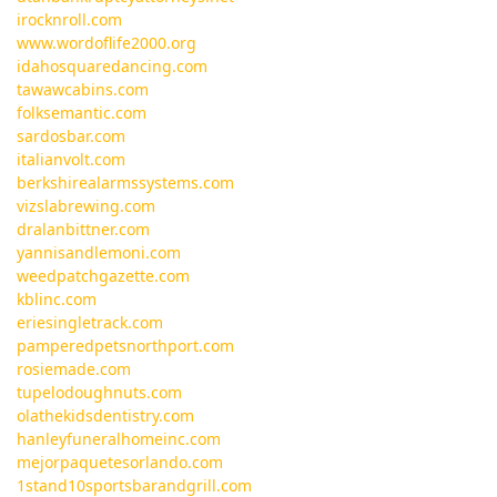
irocknroll.com
www.wordoflife2000.org
idahosquaredancing.com
tawawcabins.com
folksemantic.com
sardosbar.com
italianvolt.com
berkshirealarmssystems.com
vizslabrewing.com
dralanbittner.com
yannisandlemoni.com
weedpatchgazette.com
kblinc.com
eriesingletrack.com
pamperedpetsnorthport.com
rosiemade.com
tupelodoughnuts.com
olathekidsdentistry.com
hanleyfuneralhomeinc.com
mejorpaquetesorlando.com
1stand10sportsbarandgrill.com