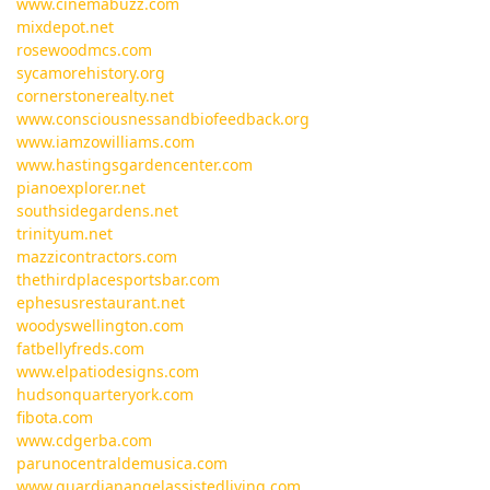
www.cinemabuzz.com
mixdepot.net
rosewoodmcs.com
sycamorehistory.org
cornerstonerealty.net
www.consciousnessandbiofeedback.org
www.iamzowilliams.com
www.hastingsgardencenter.com
pianoexplorer.net
southsidegardens.net
trinityum.net
mazzicontractors.com
thethirdplacesportsbar.com
ephesusrestaurant.net
woodyswellington.com
fatbellyfreds.com
www.elpatiodesigns.com
hudsonquarteryork.com
fibota.com
www.cdgerba.com
parunocentraldemusica.com
www.guardianangelassistedliving.com