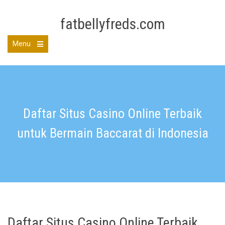
Skip
to
fatbellyfreds.com
content
Menu
Open
the
main
menu
Daftar Situs Casino Online Terbaik
untuk Bermain Baccarat di Indonesia
Daftar Situs Casino Online Terbaik