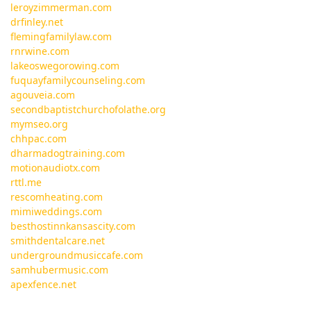
leroyzimmerman.com
drfinley.net
flemingfamilylaw.com
rnrwine.com
lakeoswegorowing.com
fuquayfamilycounseling.com
agouveia.com
secondbaptistchurchofolathe.org
mymseo.org
chhpac.com
dharmadogtraining.com
motionaudiotx.com
rttl.me
rescomheating.com
mimiweddings.com
besthostinnkansascity.com
smithdentalcare.net
undergroundmusiccafe.com
samhubermusic.com
apexfence.net