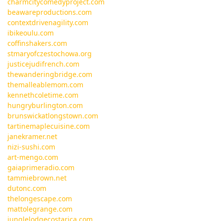
charmcitycomedyproject.com
beawareproductions.com
contextdrivenagility.com
ibikeoulu.com
coffinshakers.com
stmaryofczestochowa.org
justicejudifrench.com
thewanderingbridge.com
themalleablemom.com
kennethcoletime.com
hungryburlington.com
brunswickatlongstown.com
tartinemaplecuisine.com
janekramer.net
nizi-sushi.com
art-mengo.com
gaiaprimeradio.com
tammiebrown.net
dutonc.com
thelongescape.com
mattolegrange.com
junglelodgecostarica.com