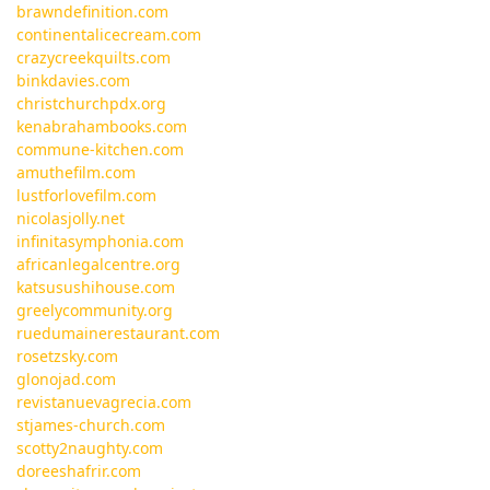
brawndefinition.com
continentalicecream.com
crazycreekquilts.com
binkdavies.com
christchurchpdx.org
kenabrahambooks.com
commune-kitchen.com
amuthefilm.com
lustforlovefilm.com
nicolasjolly.net
infinitasymphonia.com
africanlegalcentre.org
katsusushihouse.com
greelycommunity.org
ruedumainerestaurant.com
rosetzsky.com
glonojad.com
revistanuevagrecia.com
stjames-church.com
scotty2naughty.com
doreeshafrir.com