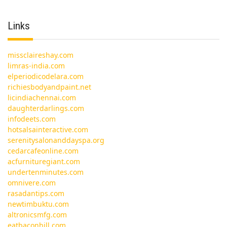
Links
missclaireshay.com
limras-india.com
elperiodicodelara.com
richiesbodyandpaint.net
licindiachennai.com
daughterdarlings.com
infodeets.com
hotsalsainteractive.com
serenitysalonanddayspa.org
cedarcafeonline.com
acfurnituregiant.com
undertenminutes.com
omnivere.com
rasadantips.com
newtimbuktu.com
altronicsmfg.com
eatbaconhill.com