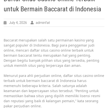
untuk Bermain Baccarat di Indonesia
July 4, 2026
adminfat
Baccarat merupakan salah satu permainan kasino yang
sangat populer di Indonesia. Bagi para penggemar judi
online, mencari daftar situs casino online terbaik untuk
bermain baccarat tentu merupakan hal yang penting.
Dengan begitu banyak pilihan situs yang tersedia, penting
untuk memilih situs yang terpercaya dan aman.
Menurut para ahli perjudian online, daftar situs casino online
terbaik untuk bermain baccarat di Indonesia harus
memenuhi beberapa kriteria. Salah satunya adalah
keamanan dan kepercayaan situs tersebut. “Penting untuk
memastikan bahwa situs yang dipilih memiliki lisensi resmi
dan reputasi yang baik di kalangan pemain,” kata seorang
pakar perjudian online.