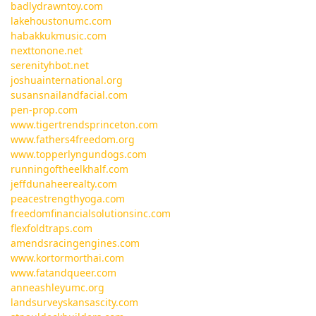
badlydrawntoy.com
lakehoustonumc.com
habakkukmusic.com
nexttonone.net
serenityhbot.net
joshuainternational.org
susansnailandfacial.com
pen-prop.com
www.tigertrendsprinceton.com
www.fathers4freedom.org
www.topperlyngundogs.com
runningoftheelkhalf.com
jeffdunaheerealty.com
peacestrengthyoga.com
freedomfinancialsolutionsinc.com
flexfoldtraps.com
amendsracingengines.com
www.kortormorthai.com
www.fatandqueer.com
anneashleyumc.org
landsurveyskansascity.com