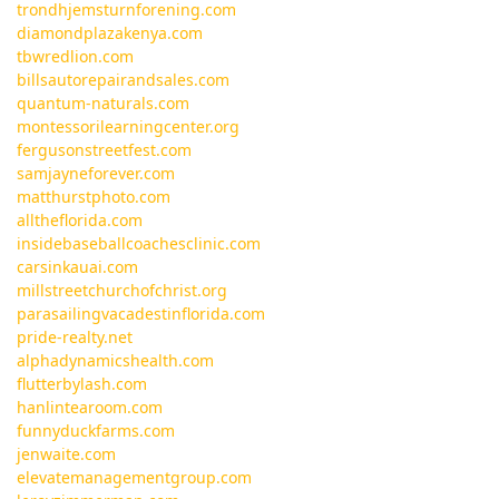
trondhjemsturnforening.com
diamondplazakenya.com
tbwredlion.com
billsautorepairandsales.com
quantum-naturals.com
montessorilearningcenter.org
fergusonstreetfest.com
samjayneforever.com
matthurstphoto.com
alltheflorida.com
insidebaseballcoachesclinic.com
carsinkauai.com
millstreetchurchofchrist.org
parasailingvacadestinflorida.com
pride-realty.net
alphadynamicshealth.com
flutterbylash.com
hanlintearoom.com
funnyduckfarms.com
jenwaite.com
elevatemanagementgroup.com