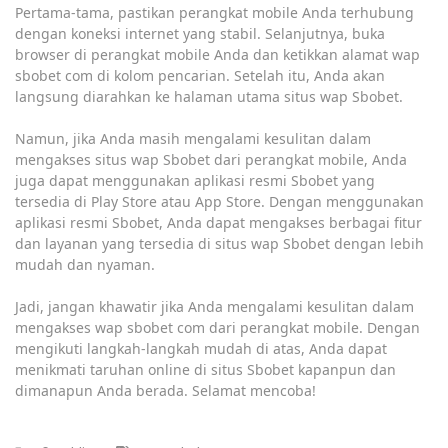
Pertama-tama, pastikan perangkat mobile Anda terhubung
dengan koneksi internet yang stabil. Selanjutnya, buka
browser di perangkat mobile Anda dan ketikkan alamat wap
sbobet com di kolom pencarian. Setelah itu, Anda akan
langsung diarahkan ke halaman utama situs wap Sbobet.
Namun, jika Anda masih mengalami kesulitan dalam
mengakses situs wap Sbobet dari perangkat mobile, Anda
juga dapat menggunakan aplikasi resmi Sbobet yang
tersedia di Play Store atau App Store. Dengan menggunakan
aplikasi resmi Sbobet, Anda dapat mengakses berbagai fitur
dan layanan yang tersedia di situs wap Sbobet dengan lebih
mudah dan nyaman.
Jadi, jangan khawatir jika Anda mengalami kesulitan dalam
mengakses wap sbobet com dari perangkat mobile. Dengan
mengikuti langkah-langkah mudah di atas, Anda dapat
menikmati taruhan online di situs Sbobet kapanpun dan
dimanapun Anda berada. Selamat mencoba!