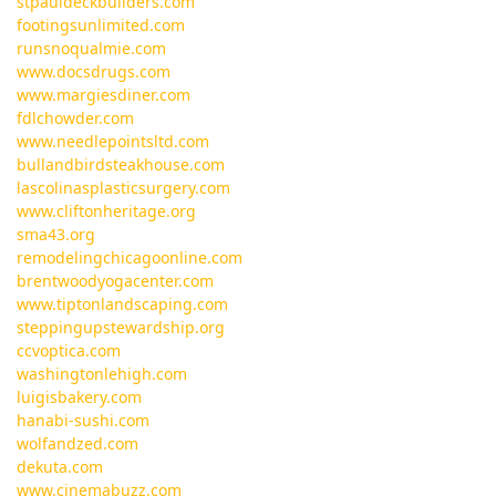
stpauldeckbuilders.com
footingsunlimited.com
runsnoqualmie.com
www.docsdrugs.com
www.margiesdiner.com
fdlchowder.com
www.needlepointsltd.com
bullandbirdsteakhouse.com
lascolinasplasticsurgery.com
www.cliftonheritage.org
sma43.org
remodelingchicagoonline.com
brentwoodyogacenter.com
www.tiptonlandscaping.com
steppingupstewardship.org
ccvoptica.com
washingtonlehigh.com
luigisbakery.com
hanabi-sushi.com
wolfandzed.com
dekuta.com
www.cinemabuzz.com