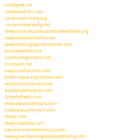
mixdepot.net
rosewoodmcs.com
sycamorehistory.org
cornerstonerealty.net
www.consciousnessandbiofeedback.org
www.iamzowilliams.com
www.hastingsgardencenter.com
pianoexplorer.net
southsidegardens.net
trinityum.net
mazzicontractors.com
thethirdplacesportsbar.com
ephesusrestaurant.net
woodyswellington.com
fatbellyfreds.com
www.elpatiodesigns.com
hudsonquarteryork.com
fibota.com
www.cdgerba.com
parunocentraldemusica.com
www.guardianangelassistedliving.com