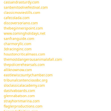
cassandrasturdy.com
sanbenitoolivefestival.com
classicmoviestills.com
cafecolada.com
discoversoriano.com
thebeginnerspoint.com
www.comingholidays.net
sanfranguide.com
charmoryllc.com
3dracinginc.com
houstoncriticalmass.com
themostdangerousanimalofall.com
thepolicerehearsals.com
alliknownow.com
eastlewiscountychamber.com
tribunalcontenciosobc.org
sloclassicalacademy.com
dasilvaboards.com
glennabatson.com
strayhornmarina.com
flaglerproductions.com