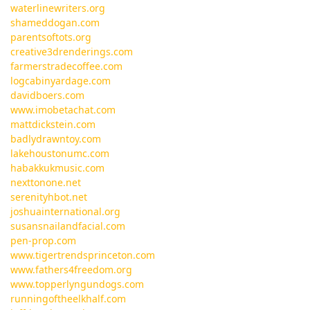
waterlinewriters.org
shameddogan.com
parentsoftots.org
creative3drenderings.com
farmerstradecoffee.com
logcabinyardage.com
davidboers.com
www.imobetachat.com
mattdickstein.com
badlydrawntoy.com
lakehoustonumc.com
habakkukmusic.com
nexttonone.net
serenityhbot.net
joshuainternational.org
susansnailandfacial.com
pen-prop.com
www.tigertrendsprinceton.com
www.fathers4freedom.org
www.topperlyngundogs.com
runningoftheelkhalf.com