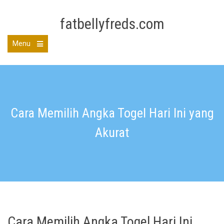
Skip
to
fatbellyfreds.com
content
Menu
Open
the
main
menu
Cara Memilih Angka Togel Hari Ini yang
Akurat
Cara Memilih Angka Togel Hari Ini