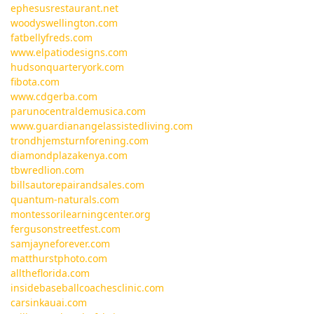
ephesusrestaurant.net
woodyswellington.com
fatbellyfreds.com
www.elpatiodesigns.com
hudsonquarteryork.com
fibota.com
www.cdgerba.com
parunocentraldemusica.com
www.guardianangelassistedliving.com
trondhjemsturnforening.com
diamondplazakenya.com
tbwredlion.com
billsautorepairandsales.com
quantum-naturals.com
montessorilearningcenter.org
fergusonstreetfest.com
samjayneforever.com
matthurstphoto.com
alltheflorida.com
insidebaseballcoachesclinic.com
carsinkauai.com