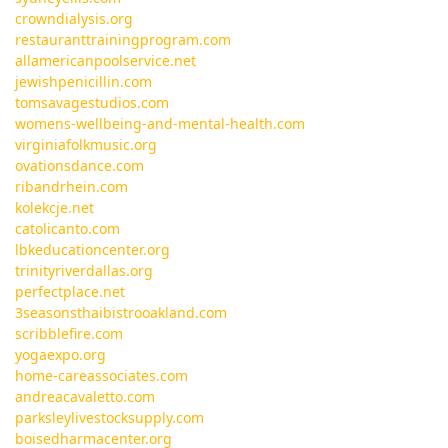
crowndialysis.org
restauranttrainingprogram.com
allamericanpoolservice.net
jewishpenicillin.com
tomsavagestudios.com
womens-wellbeing-and-mental-health.com
virginiafolkmusic.org
ovationsdance.com
ribandrhein.com
kolekcje.net
catolicanto.com
lbkeducationcenter.org
trinityriverdallas.org
perfectplace.net
3seasonsthaibistrooakland.com
scribblefire.com
yogaexpo.org
home-careassociates.com
andreacavaletto.com
parksleylivestocksupply.com
boisedharmacenter.org