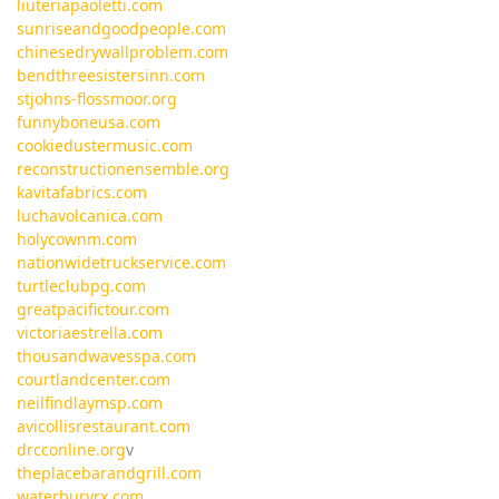
liuteriapaoletti.com
sunriseandgoodpeople.com
chinesedrywallproblem.com
bendthreesistersinn.com
stjohns-flossmoor.org
funnyboneusa.com
cookiedustermusic.com
reconstructionensemble.org
kavitafabrics.com
luchavolcanica.com
holycownm.com
nationwidetruckservice.com
turtleclubpg.com
greatpacifictour.com
victoriaestrella.com
thousandwavesspa.com
courtlandcenter.com
neilfindlaymsp.com
avicollisrestaurant.com
drcconline.org
v
theplacebarandgrill.com
waterburyrx.com