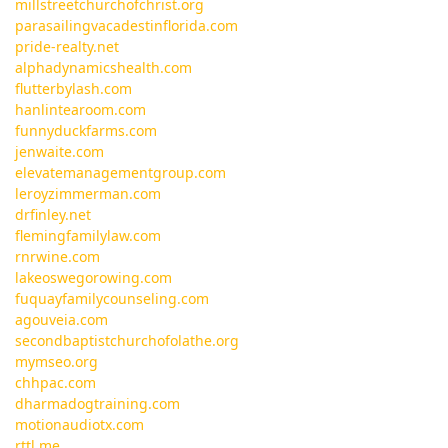
millstreetchurchofchrist.org
parasailingvacadestinflorida.com
pride-realty.net
alphadynamicshealth.com
flutterbylash.com
hanlintearoom.com
funnyduckfarms.com
jenwaite.com
elevatemanagementgroup.com
leroyzimmerman.com
drfinley.net
flemingfamilylaw.com
rnrwine.com
lakeoswegorowing.com
fuquayfamilycounseling.com
agouveia.com
secondbaptistchurchofolathe.org
mymseo.org
chhpac.com
dharmadogtraining.com
motionaudiotx.com
rttl.me