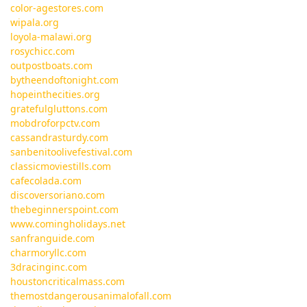
color-agestores.com
wipala.org
loyola-malawi.org
rosychicc.com
outpostboats.com
bytheendoftonight.com
hopeinthecities.org
gratefulgluttons.com
mobdroforpctv.com
cassandrasturdy.com
sanbenitoolivefestival.com
classicmoviestills.com
cafecolada.com
discoversoriano.com
thebeginnerspoint.com
www.comingholidays.net
sanfranguide.com
charmoryllc.com
3dracinginc.com
houstoncriticalmass.com
themostdangerousanimalofall.com