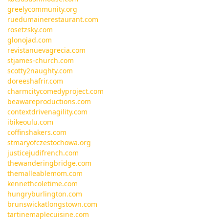
greelycommunity.org
ruedumainerestaurant.com
rosetzsky.com
glonojad.com
revistanuevagrecia.com
stjames-church.com
scotty2naughty.com
doreeshafrir.com
charmcitycomedyproject.com
beawareproductions.com
contextdrivenagility.com
ibikeoulu.com
coffinshakers.com
stmaryofczestochowa.org
justicejudifrench.com
thewanderingbridge.com
themalleablemom.com
kennethcoletime.com
hungryburlington.com
brunswickatlongstown.com
tartinemaplecuisine.com