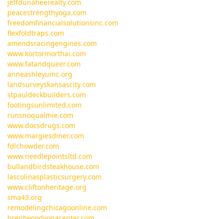
jeffdunaheerealty.com
peacestrengthyoga.com
freedomfinancialsolutionsinc.com
flexfoldtraps.com
amendsracingengines.com
www.kortormorthai.com
www.fatandqueer.com
anneashleyumc.org
landsurveyskansascity.com
stpauldeckbuilders.com
footingsunlimited.com
runsnoqualmie.com
www.docsdrugs.com
www.margiesdiner.com
fdlchowder.com
www.needlepointsltd.com
bullandbirdsteakhouse.com
lascolinasplasticsurgery.com
www.cliftonheritage.org
sma43.org
remodelingchicagoonline.com
brentwoodyogacenter.com