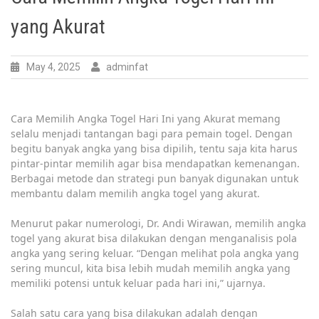
yang Akurat
May 4, 2025
adminfat
Cara Memilih Angka Togel Hari Ini yang Akurat memang
selalu menjadi tantangan bagi para pemain togel. Dengan
begitu banyak angka yang bisa dipilih, tentu saja kita harus
pintar-pintar memilih agar bisa mendapatkan kemenangan.
Berbagai metode dan strategi pun banyak digunakan untuk
membantu dalam memilih angka togel yang akurat.
Menurut pakar numerologi, Dr. Andi Wirawan, memilih angka
togel yang akurat bisa dilakukan dengan menganalisis pola
angka yang sering keluar. “Dengan melihat pola angka yang
sering muncul, kita bisa lebih mudah memilih angka yang
memiliki potensi untuk keluar pada hari ini,” ujarnya.
Salah satu cara yang bisa dilakukan adalah dengan