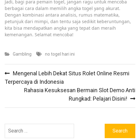
Jadi, bagi para pemain togel, jangan ragu untuk mencoba
berbagai cara dalam memilih angka togel yang akurat.
Dengan kombinasi antara analisis, rumus matematika,
petunjuk dari mimpi, dan tentu saja sedikit keberuntungan,
kita bisa mendapatkan angka yang tepat dan meraih
kemenangan. Selamat mencoba!
Gambling
no togel hari ini
Post
Mengenal Lebih Dekat Situs Rolet Online Resmi
navigation
Terpercaya di Indonesia
Rahasia Kesuksesan Bermain Slot Demo Anti
Rungkad: Pelajari Disini!
Search
for: