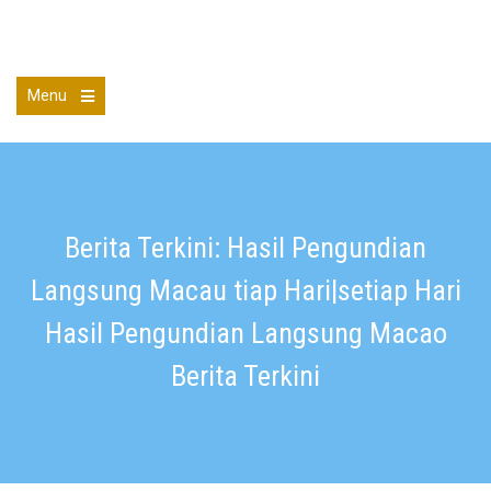
Skip
to
fatbellyfreds.com
content
Menu
Open
the
main
menu
Berita Terkini: Hasil Pengundian
Langsung Macau tiap Hari|setiap Hari
Hasil Pengundian Langsung Macao
Berita Terkini