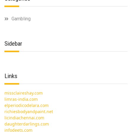
Gambling
Sidebar
Links
missclaireshay.com
limras-india.com
elperiodicodelara.com
richiesbodyandpaint.net
licindiachennai.com
daughterdarlings.com
infodeets.com