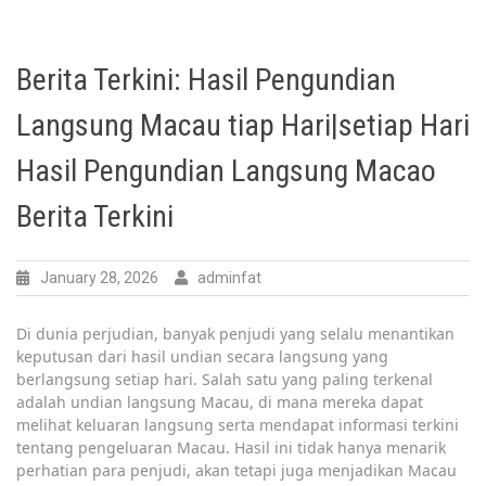
Berita Terkini: Hasil Pengundian
Langsung Macau tiap Hari|setiap Hari
Hasil Pengundian Langsung Macao
Berita Terkini
January 28, 2026
adminfat
Di dunia perjudian, banyak penjudi yang selalu menantikan
keputusan dari hasil undian secara langsung yang
berlangsung setiap hari. Salah satu yang paling terkenal
adalah undian langsung Macau, di mana mereka dapat
melihat keluaran langsung serta mendapat informasi terkini
tentang pengeluaran Macau. Hasil ini tidak hanya menarik
perhatian para penjudi, akan tetapi juga menjadikan Macau