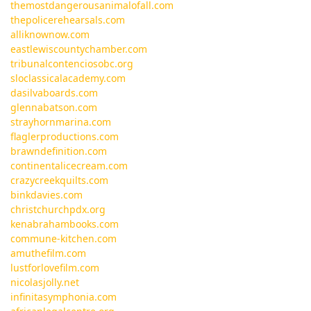
themostdangerousanimalofall.com
thepolicerehearsals.com
alliknownow.com
eastlewiscountychamber.com
tribunalcontenciosobc.org
sloclassicalacademy.com
dasilvaboards.com
glennabatson.com
strayhornmarina.com
flaglerproductions.com
brawndefinition.com
continentalicecream.com
crazycreekquilts.com
binkdavies.com
christchurchpdx.org
kenabrahambooks.com
commune-kitchen.com
amuthefilm.com
lustforlovefilm.com
nicolasjolly.net
infinitasymphonia.com