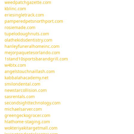
weedpatchgazette.com
kblinc.com
eriesingletrack.com
pamperedpetsnorthport.com
rosiemade.com
tupelodoughnuts.com
olathekidsdentistry.com
hanleyfuneralhomeinc.com
mejorpaquetesorlando.com
1stand10sportsbarandgrill.com
w4btx.com
angelstouchnaillash.com
kabbalahacademy.net
smilondental.com
newstarcollision.com
sasrentals.com
secondsighttechnology.com
michaelsarver.com
greengeckogrocer.com
hlathome-staging.com
wokteriyakitargetmall.com