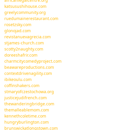
africanlegalcentre.org
katsusushihouse.com
greelycommunity.org
ruedumainerestaurant.com
rosetzsky.com
glonojad.com
revistanuevagrecia.com
stjames-church.com
scotty2naughty.com
doreeshafrir.com
charmcitycomedyproject.com
beawareproductions.com
contextdrivenagility.com
ibikeoulu.com
coffinshakers.com
stmaryofczestochowa.org
justicejudifrench.com
thewanderingbridge.com
themalleablemom.com
kennethcoletime.com
hungryburlington.com
brunswickatlongstown.com