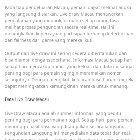
Pada tiap pengeluaran Macau, pemain dapat melihat angka
yang langsung disiarkan. Live draw Macau menawarkan
pengalaman yang menarik, di mana setiap orang bisa
melihat proses pengundian secara real-time. Hal ini
meningkatkan kepercayaan partisipan terhadap keterbukaan
dan fairness dari game yang mereka ikuti.
Output dari live draw ini sering segera diberitahukan dan
bisa diambil dengansederhana. Informasi Macau setiap hari
setiap hari mencakup nomor yang keluar, dan data ini sangat
penting bagi para pemain yg ingin meramalkan nomor
selanjutnya. Dengan mengikuti keluaran hasil harian, mereka
dapat meningkatkan kemungkinan mereka untuk menang.
Data Live Draw Macau
Live Draw Macau adalah sumber informasi yang begitu
penting bagi para permainan togel. Setiap hari, para pemain
menunggu hasil hasil yang ditampilkan secara langsung.
Pengundian Langsung ini menyediakan data tepat dan real-
time mengenai angka-angka yang keluar, agar pemain dapat