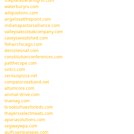
theplacebarandgrill.com
waterburyrx.com
advpoolsinc.com
angelosatthepoint.com
indianapastorsalliance.com
valleyoakssteakcompany.com
caseyswoodshed.com
fixhairchicago.com
denizliesnaf.com
constitutionconferences.com
patthecope.com
svitcs.com
seriouspizza.net
compassroseband.net
altumcore.com
animal-drive.com
tnamag.com
brooksshoesforkids.com
thayersselectmeats.com
aporiasolutions.com
segwaywpa.com
gulfcoastpalapas.com