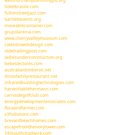
westnorthamptonshirejpu.org
hotelbrasile.com
fultonstreetjazz.com
bartlettevents.org
moveablecontainer.com
grupolareina.com
www.cherryvalleymuseum.com
cotentinwebdesign.com
oldetradingpost.com
ladiesunderconstruction.org
bebeslectores.com
australiantimberoil.net
dinosfamilyrestaurant.net
infraredbuildingtechnologies.com
harvesttablehermann.com
carrosdegolfclub.com
energydevelopmentassociates.com
floraandfarmer.com
s3fsolutions.com
brevardbeachhomes.com
escapefromtheivorytower.com
743southchadwick.com